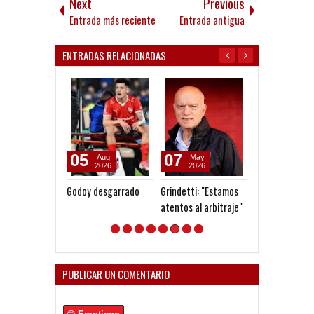
Next
Previous
Entrada más reciente
Entrada antigua
ENTRADAS RELACIONADAS
05
07
31
Aug
May
Mar
2026
2026
2026
Godoy desgarrado
Grindetti: "Estamos
Agüero se romp
atentos al arbitraje"
tendón de Aqui
PUBLICAR UN COMENTARIO