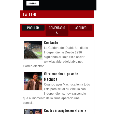
Anun
TWITTER
POPULAR
COMENTARIO
ARCHIVO
S
Contacto
La Caldera del Diablo Un diario
Independiente Desde 1996
siguiendo al Rojo Sitio oficial:
www.lacalderadeldiablo.net
Correo electrón...
Otra mancha al pase de
Machuca
Cuando ayer Machuca tenía todo
listo para sellar su vínculo con
Independiente, hoy trascendió
que al momento de la firma apareció una
comisi...
Cuatro inscriptos en el cierre