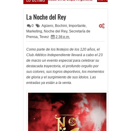
Frenó en Liniers
9 PM
La Noche del Rey
0
Agüero
,
Bochini
,
Importante
,
Marketing
,
Noche del Rey
,
Secretaría de
Prensa
,
Tevez
2:36 p.m.
Como parte de los festejos de los 120 años, el
Club Atlético Independiente llevará a cabo el 23
de marzo un evento especial para celebrar su
destacada trayectoria, el profundo orgullo por
sus colores, sus logros deportivos, los momentos
de gloria y el surgimiento de sus ídolos. Las
entradas ya están a la venta.