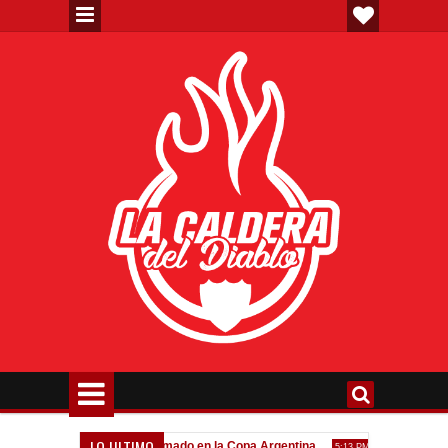
LO ULTIMO
a"
Todo confirmado en la Copa Argentina
Goleada histórica
7:08 PM
5:13 PM