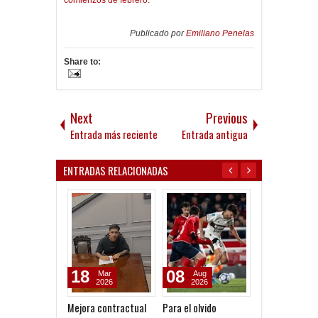
Publicado por
Emiliano Penelas
Share to:
Next
Previous
Entrada más reciente
Entrada antigua
ENTRADAS RELACIONADAS
18
08
08
Mar
Aug
Aug
2026
2026
2026
Mejora contractual
Para el olvido
Clausura 2026 