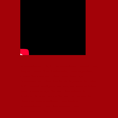
Independiente, CAI, IFC, Independiente Football Club,
Rey de Copas, Rojo, Avellaneda, Fútbol argentino,
Capital Nacional del Fútbol, Todo Rojo, Liga
Profesional de Fútbol, Asociación Argentina de Fútbol,
AFA, Football, hooligans, hinchas, hinchada de fútbol,
Rojo mi buen amigo, Bochini, Libertadores de
América, Ricardo Enrique Bochini, La Caldera del
Diablo, lacalderadeldiablo, Club Atlético
Independiente, Copa Libertadores, Copa
Sudamericana, Soy del Rojo, #TodoRojo, YouTube,
Videos,