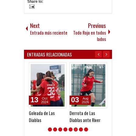
Share to:
Next
Previous
Entrada más reciente
Todo Rojo en todos
lados
ENTRADAS RELACIONADAS
13
03
25
Oct
Aug
Jul
2024
2026
2026
Goleada de Las
Derrota de Las
Comienzo con
Diablas
Diablas ante River
derrota para L
Diablas