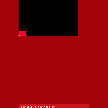
Independiente, CAI, IFC, Independiente Football Club,
Rey de Copas, Rojo, Avellaneda, Fútbol argentino,
Capital Nacional del Fútbol, Todo Rojo, Liga
Profesional de Fútbol, Asociación Argentina de Fútbol,
AFA, Football, hooligans, hinchas, hinchada de fútbol,
Rojo mi buen amigo, Bochini, Libertadores de
América, Ricardo Enrique Bochini, La Caldera del
Diablo, lacalderadeldiablo, Club Atlético
Independiente, Copa Libertadores, Copa
Sudamericana, Soy del Rojo, #TodoRojo, YouTube,
Videos,
LAS MÁS LEÍDAS DEL MES