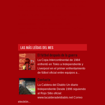
Profesional de Fútbol, Asociación Argentina de Fútbol,
AFA, Football, hooligans, hinchas, hinchada de fútbol,
Rojo mi buen amigo, Bochini, Libertadores de
América, Ricardo Enrique Bochini, La Caldera del
Diablo, lacalderadeldiablo, Club Atlético
Independiente, Copa Libertadores, Copa
Sudamericana, Soy del Rojo, #TodoRojo, YouTube,
Videos,
LAS MÁS LEÍDAS DEL MES
El fútbol después de la guerra
La Copa Intercontinental de 1984
enfrentó en Tokio a Independiente y
Liverpool en el primer enfrentamiento
de fútbol oficial entre equipos a...
Contacto
La Caldera del Diablo Un diario
Independiente Desde 1996 siguiendo
al Rojo Sitio oficial:
www.lacalderadeldiablo.net Correo
electrón...