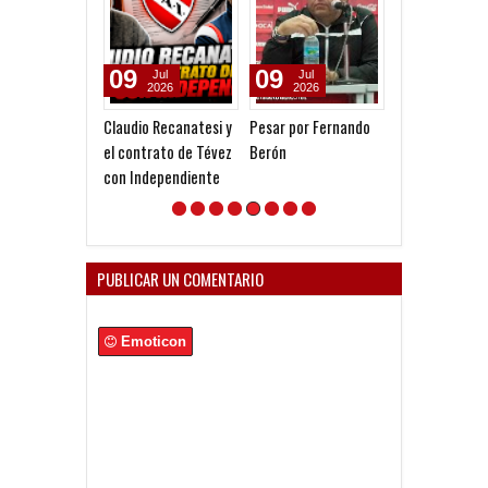
09
09
08
Jul
Jul
Jul
2026
2026
2026
Claudio Recanatesi y
Pesar por Fernando
Amistoso de La
el contrato de Tévez
Berón
Reserva ante l
con Independiente
17
PUBLICAR UN COMENTARIO
Emoticon