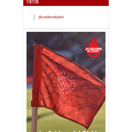
TIKTOK
@calderadiablo