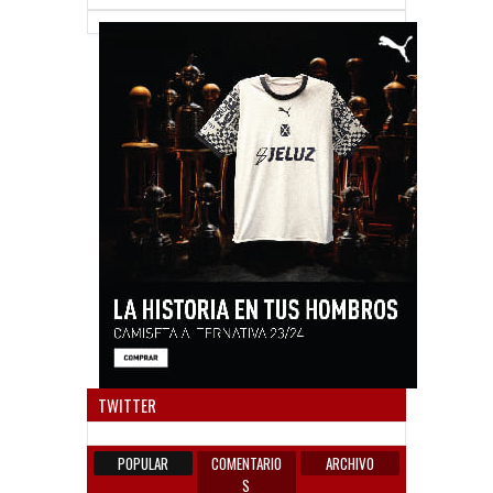
Anun
TWITTER
POPULAR
COMENTARIO
ARCHIVO
S