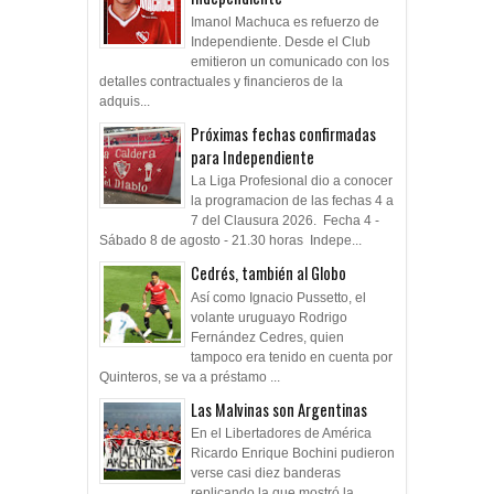
Imanol Machuca es refuerzo de
Independiente. Desde el Club
emitieron un comunicado con los
detalles contractuales y financieros de la
adquis...
Próximas fechas confirmadas
para Independiente
La Liga Profesional dio a conocer
la programacion de las fechas 4 a
7 del Clausura 2026. Fecha 4 -
Sábado 8 de agosto - 21.30 horas Indepe...
Cedrés, también al Globo
Así como Ignacio Pussetto, el
volante uruguayo Rodrigo
Fernández Cedres, quien
tampoco era tenido en cuenta por
Quinteros, se va a préstamo ...
Las Malvinas son Argentinas
En el Libertadores de América
Ricardo Enrique Bochini pudieron
verse casi diez banderas
replicando la que mostró la