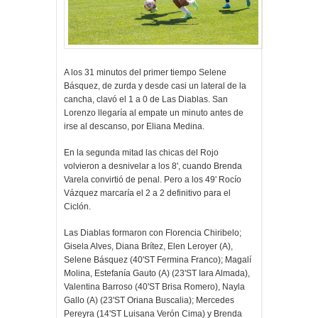
A los 31 minutos del primer tiempo Selene
Básquez, de zurda y desde casi un lateral de la
cancha, clavó el 1 a 0 de Las Diablas. San
Lorenzo llegaría al empate un minuto antes de
irse al descanso, por Eliana Medina.
En la segunda mitad las chicas del Rojo
volvieron a desnivelar a los 8', cuando Brenda
Varela convirtió de penal. Pero a los 49' Rocío
Vázquez marcaría el 2 a 2 definitivo para el
Ciclón.
Las Diablas formaron con Florencia Chiribelo;
Gisela Alves, Diana Brítez, Elen Leroyer (A),
Selene Básquez (40'ST Fermina Franco); Magalí
Molina, Estefanía Gauto (A) (23'ST Iara Almada),
Valentina Barroso (40'ST Brisa Romero), Nayla
Gallo (A) (23'ST Oriana Buscalia); Mercedes
Pereyra (14'ST Luisana Verón Cima) y Brenda