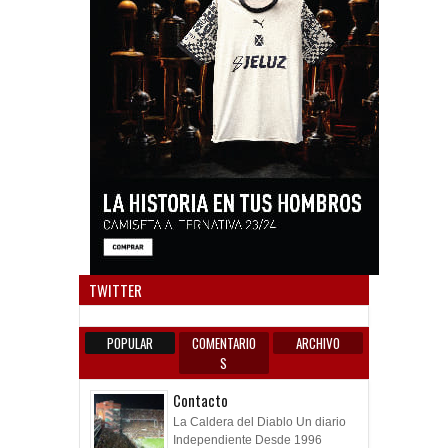
Anun
TWITTER
POPULAR
COMENTARIO
ARCHIVO
S
Contacto
La Caldera del Diablo Un diario
Independiente Desde 1996