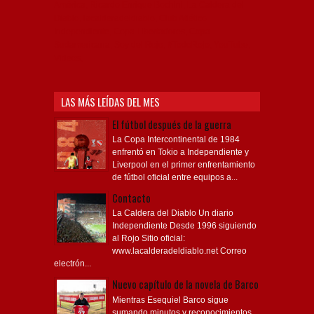
América, Ricardo Enrique Bochini, La Caldera del
Diablo, lacalderadeldiablo, Club Atlético
Independiente, Copa Libertadores, Copa
Sudamericana, Soy del Rojo, #TodoRojo, YouTube,
Videos,
LAS MÁS LEÍDAS DEL MES
El fútbol después de la guerra
La Copa Intercontinental de 1984
enfrentó en Tokio a Independiente y
Liverpool en el primer enfrentamiento
de fútbol oficial entre equipos a...
Contacto
La Caldera del Diablo Un diario
Independiente Desde 1996 siguiendo
al Rojo Sitio oficial:
www.lacalderadeldiablo.net Correo
electrón...
Nuevo capítulo de la novela de Barco
Mientras Esequiel Barco sigue
sumando minutos y reconocimientos