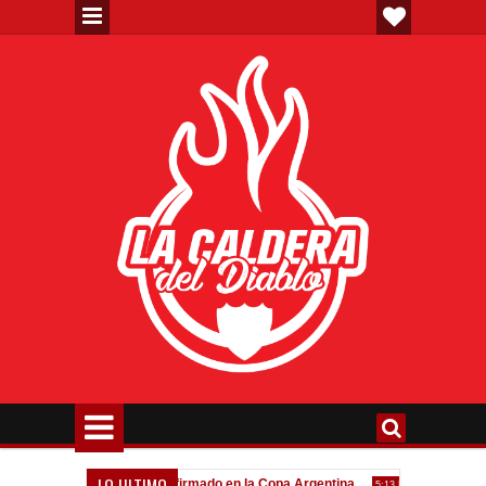
LO ULTIMO
eva"
Todo confirmado en la Copa Argentina
Goleada históri
7:08 PM
5:13 PM