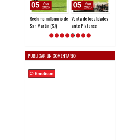
05
05
05
Aug
Aug
Aug
2026
2026
2026
Reclamo millonario de
Venta de localidades
Godoy desgarr
San Martín (SJ)
ante Platense
PUBLICAR UN COMENTARIO
Emoticon