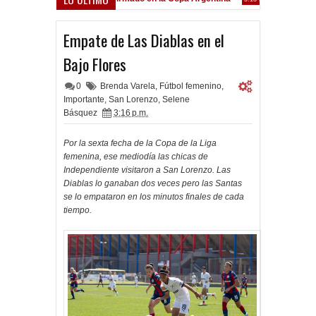
Frenó en Liniers
:39 PM
Empate de Las Diablas en el
Bajo Flores
0
Brenda Varela
,
Fútbol femenino
,
Importante
,
San Lorenzo
,
Selene
Básquez
3:16 p.m.
Por la sexta fecha de la Copa de la Liga
femenina, ese mediodía las chicas de
Independiente visitaron a San Lorenzo. Las
Diablas lo ganaban dos veces pero las Santas
se lo empataron en los minutos finales de cada
tiempo.