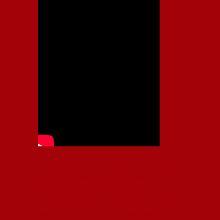
Independiente, CAI, IFC, Independiente Football Club,
Rey de Copas, Rojo, Avellaneda, Fútbol argentino,
Capital Nacional del Fútbol, Todo Rojo, Liga
Profesional de Fútbol, Asociación Argentina de Fútbol,
AFA, Football, hooligans, hinchas, hinchada de fútbol,
Rojo mi buen amigo, Bochini, Libertadores de