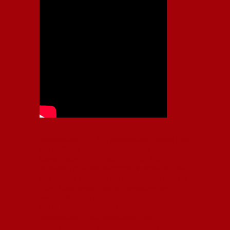
Independiente, CAI, IFC, Independiente Football Club,
Rey de Copas, Rojo, Avellaneda, Fútbol argentino,
Capital Nacional del Fútbol, Todo Rojo, Liga
Profesional de Fútbol, Asociación Argentina de Fútbol,
AFA, Football, hooligans, hinchas, hinchada de fútbol,
Rojo mi buen amigo, Bochini, Libertadores de
América, Ricardo Enrique Bochini, La Caldera del
Diablo, lacalderadeldiablo, Club Atlético
Independiente, Copa Libertadores, Copa
Sudamericana, Soy del Rojo, #TodoRojo, YouTube,