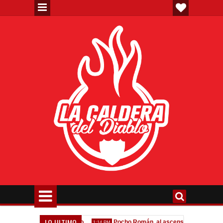
LO ULTIMO
erta formal por Lomónaco
Pocho Román, al ascenso holandés
1:14 PM
1:08 