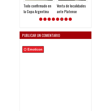
Todo confirmado en
Venta de localidades
Venta de local
la Copa Argentina
ante Platense
ante la Lepra
PUBLICAR UN COMENTARIO
Emoticon