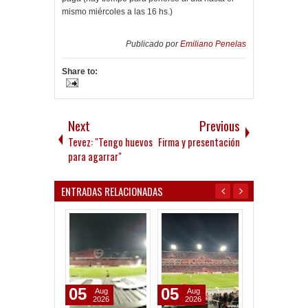
mismo miércoles a las 16 hs.)
Publicado por
Emiliano Penelas
Share to:
Next
Previous
Tevez: "Tengo huevos
Firma y presentación
para agarrar"
ENTRADAS RELACIONADAS
05
05
28
Aug
Aug
Jul
2026
2026
2026