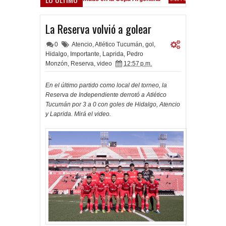
Frenó en Liniers
9 PM
La Reserva volvió a golear
0
Atencio
,
Atlético Tucumán
,
gol
,
Hidalgo
,
Importante
,
Laprida
,
Pedro
Monzón
,
Reserva
,
video
12:57 p.m.
En el último partido como local del torneo, la
Reserva de Independiente derrotó a Atlético
Tucumán por 3 a 0 con goles de Hidalgo, Atencio
y Laprida. Mirá el video.