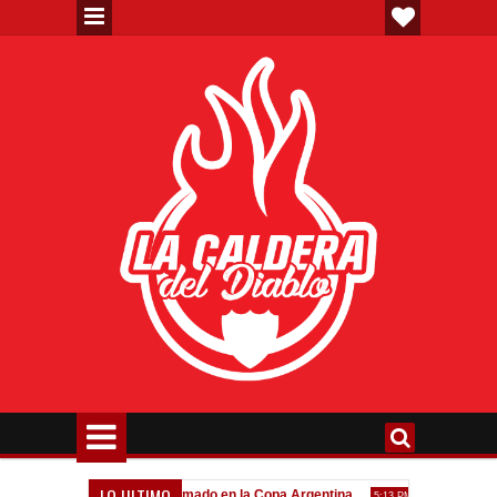
LO ULTIMO
a"
Todo confirmado en la Copa Argentina
Goleada histórica
7:08 PM
5:13 PM