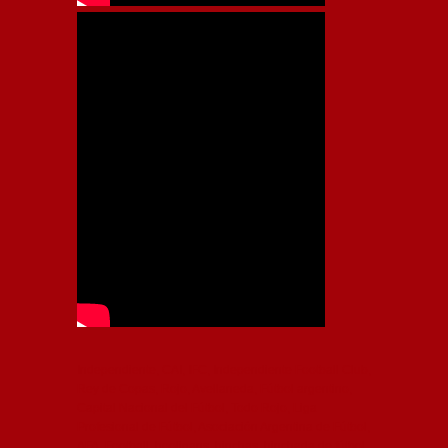
Independiente, CAI, IFC, Independiente Football Club,
Rey de Copas, Rojo, Avellaneda, Fútbol argentino,
Capital Nacional del Fútbol, Todo Rojo, Liga
Profesional de Fútbol, Asociación Argentina de Fútbol,
AFA, Football, hooligans, hinchas, hinchada de fútbol,