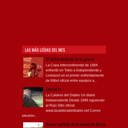
Rojo mi buen amigo, Bochini, Libertadores de
América, Ricardo Enrique Bochini, La Caldera del
Diablo, lacalderadeldiablo, Club Atlético
Independiente, Copa Libertadores, Copa
Sudamericana, Soy del Rojo, #TodoRojo, YouTube,
Videos,
LAS MÁS LEÍDAS DEL MES
El fútbol después de la guerra
La Copa Intercontinental de 1984
enfrentó en Tokio a Independiente y
Liverpool en el primer enfrentamiento
de fútbol oficial entre equipos a...
Contacto
La Caldera del Diablo Un diario
Independiente Desde 1996 siguiendo
al Rojo Sitio oficial:
www.lacalderadeldiablo.net Correo
electrón...
Nuevo capítulo de la novela de Barco