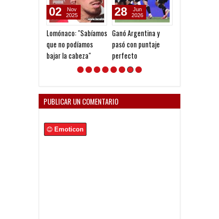
02
28
04
Nov
Jun
Aug
2025
2026
2026
Lomónaco: "Sabíamos
Ganó Argentina y
Gustavo López:
que no podíamos
pasó con puntaje
diferencia ent
bajar la cabeza"
perfecto
Vélez e
Independiente
en las Inferior
PUBLICAR UN COMENTARIO
Emoticon