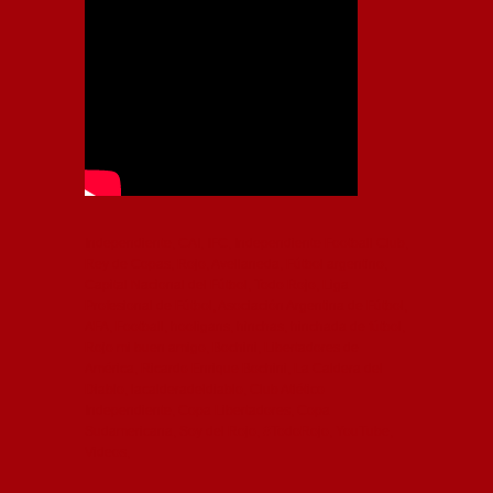
Independiente, CAI, IFC, Independiente Football Club,
Rey de Copas, Rojo, Avellaneda, Fútbol argentino,
Capital Nacional del Fútbol, Todo Rojo, Liga
Profesional de Fútbol, Asociación Argentina de Fútbol,
AFA, Football, hooligans, hinchas, hinchada de fútbol,
Rojo mi buen amigo, Bochini, Libertadores de
América, Ricardo Enrique Bochini, La Caldera del
Diablo, lacalderadeldiablo, Club Atlético
Independiente, Copa Libertadores, Copa
Sudamericana, Soy del Rojo, #TodoRojo, YouTube,
Videos,