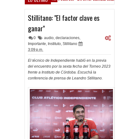
Pocho Román, al ascenso holandés
Stillitano: "El factor clave es
ganar"
0
audio
,
declaraciones
,
Importante
,
Instituto
,
Stillitano
3:09 p.m.
El técnico de Independiente habló en la previa
del encuentro por la sexta fecha del Torneo 2023
frente a Instituto de Córdoba. Escuchá la
conferencia de prensa de Leandro Stillitano.