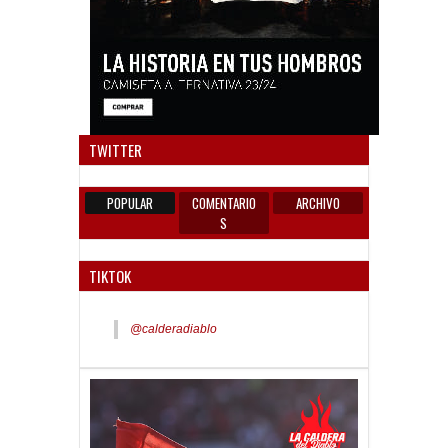
Anun
TWITTER
POPULAR
COMENTARIO
ARCHIVO
S
TIKTOK
@calderadiablo