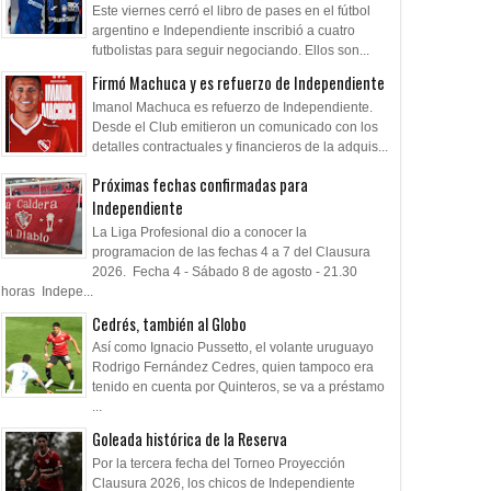
Este viernes cerró el libro de pases en el fútbol
argentino e Independiente inscribió a cuatro
futbolistas para seguir negociando. Ellos son...
Firmó Machuca y es refuerzo de Independiente
Imanol Machuca es refuerzo de Independiente.
Desde el Club emitieron un comunicado con los
detalles contractuales y financieros de la adquis...
Próximas fechas confirmadas para
Independiente
La Liga Profesional dio a conocer la
programacion de las fechas 4 a 7 del Clausura
2026. Fecha 4 - Sábado 8 de agosto - 21.30
horas Indepe...
Cedrés, también al Globo
Así como Ignacio Pussetto, el volante uruguayo
Rodrigo Fernández Cedres, quien tampoco era
tenido en cuenta por Quinteros, se va a préstamo
...
Goleada histórica de la Reserva
Por la tercera fecha del Torneo Proyección
Clausura 2026, los chicos de Independiente