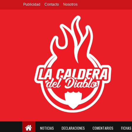
Publicidad
Contacto
Nosotros
NOTICIAS
DECLARACIONES
COMENTARIOS
FICHAS