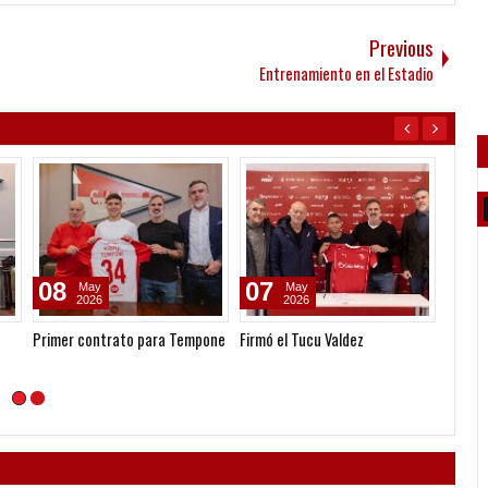
Previous
Entrenamiento en el Estadio
08
07
30
May
May
2026
2026
Primer contrato para Tempone
Firmó el Tucu Valdez
Los pi