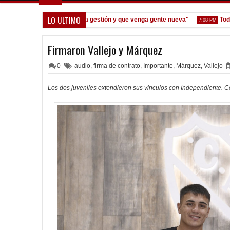
LO ULTIMO
eoane: "Prefiero dejar la gestión y que venga gente nueva"
Todo conf
7:08 PM
Firmaron Vallejo y Márquez
0
audio
,
firma de contrato
,
Importante
,
Márquez
,
Vallejo
Los dos juveniles extendieron sus vinculos con Independiente. C