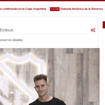
irmado en la Copa Argentina
Goleada histórica de la Reserva
5:13 PM
1:52 
3:58 p.m.
onocé los detalles.