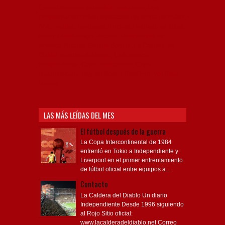
Capital Nacional del Fútbol, Todo Rojo, Liga
Profesional de Fútbol, Asociación Argentina de Fútbol,
AFA, Football, hooligans, hinchas, hinchada de fútbol,
Rojo mi buen amigo, Bochini, Libertadores de
América, Ricardo Enrique Bochini, La Caldera del
Diablo, lacalderadeldiablo, Club Atlético
Independiente, Copa Libertadores, Copa
Sudamericana, Soy del Rojo, #TodoRojo, YouTube,
Videos,
LAS MÁS LEÍDAS DEL MES
El fútbol después de la guerra
La Copa Intercontinental de 1984
enfrentó en Tokio a Independiente y
Liverpool en el primer enfrentamiento
de fútbol oficial entre equipos a...
Contacto
La Caldera del Diablo Un diario
Independiente Desde 1996 siguiendo
al Rojo Sitio oficial:
www.lacalderadeldiablo.net Correo