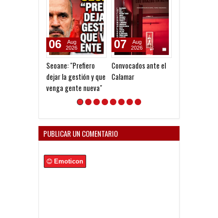
07
07
07
Aug
Aug
Aug
2026
2026
2026
Convocados ante el
A la espera de la
Pocho Román, 
Calamar
oferta formal por
ascenso holan
Lomónaco
PUBLICAR UN COMENTARIO
Emoticon