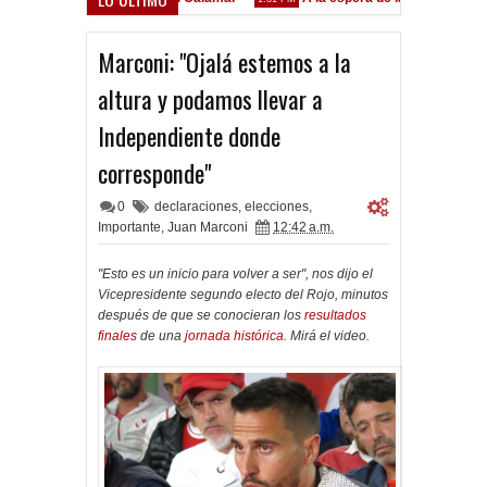
Godoy desgarrado
07 AM
Marconi: "Ojalá estemos a la
altura y podamos llevar a
Independiente donde
corresponde"
0
declaraciones
,
elecciones
,
Importante
,
Juan Marconi
12:42 a.m.
"Esto es un inicio para volver a ser", nos dijo el
Vicepresidente segundo electo del Rojo, minutos
después de que se conocieran los
resultados
finales
de una
jornada histórica
. Mirá el video.