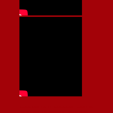
Independiente, CAI, IFC, Independiente Football Club,
Rey de Copas, Rojo, Avellaneda, Fútbol argentino,