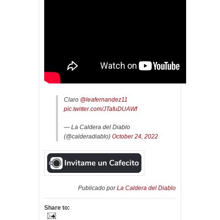
Claro
@leafernandez11
pic.twitter.com/JTafuDUAWf
— La Caldera del Diablo
(@calderadiablo)
October 24, 2022
Publicado por
La Caldera del Diablo
Share to: