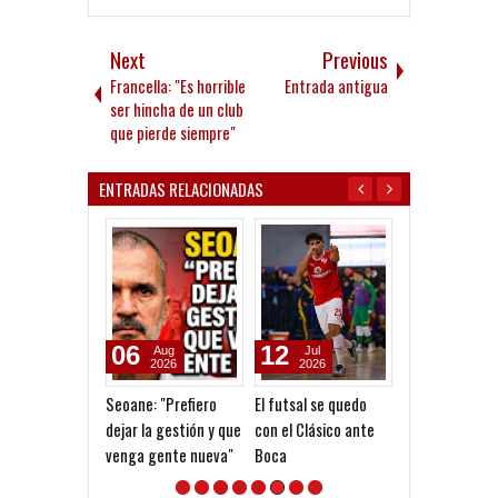
Next
Previous
Francella: "Es horrible
Entrada antigua
ser hincha de un club
que pierde siempre"
ENTRADAS RELACIONADAS
06
12
01
Aug
Jul
Jul
2026
2026
2026
Seoane: "Prefiero
El futsal se quedo
Arq. Claudio Pe
dejar la gestión y que
con el Clásico ante
las bases para 
venga gente nueva"
Boca
futura ampliac
Estadio