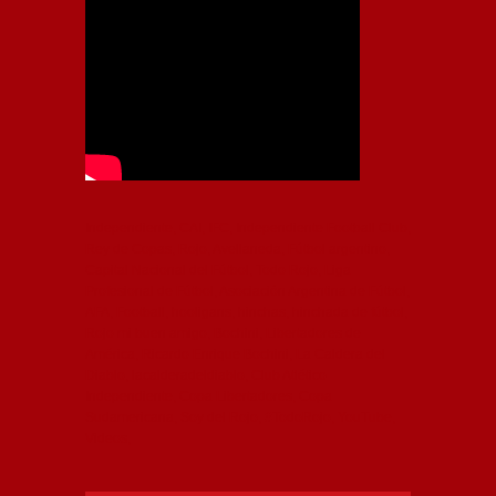
Independiente, CAI, IFC, Independiente Football Club,
Rey de Copas, Rojo, Avellaneda, Fútbol argentino,
Capital Nacional del Fútbol, Todo Rojo, Liga
Profesional de Fútbol, Asociación Argentina de Fútbol,
AFA, Football, hooligans, hinchas, hinchada de fútbol,
Rojo mi buen amigo, Bochini, Libertadores de
América, Ricardo Enrique Bochini, La Caldera del
Diablo, lacalderadeldiablo, Club Atlético
Independiente, Copa Libertadores, Copa
Sudamericana, Soy del Rojo, #TodoRojo, YouTube,
Videos,