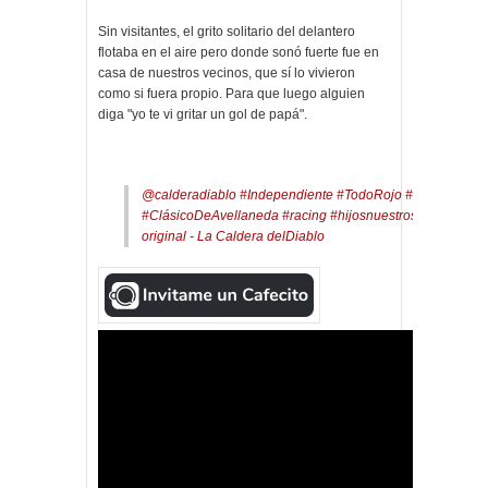
Sin visitantes, el grito solitario del delantero
flotaba en el aire pero donde sonó fuerte fue en
casa de nuestros vecinos, que sí lo vivieron
como si fuera propio. Para que luego alguien
diga "yo te vi gritar un gol de papá".
@calderadiablo
#Independiente
#TodoRojo
#ReyDeCopa
#ClásicoDeAvellaneda
#racing
#hijosnuestros
♬ sonido
original - La Caldera delDiablo