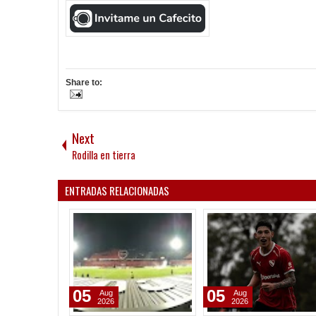
Share to:
Next
Rodilla en tierra
ENTRADAS RELACIONADAS
05
05
Aug
Aug
2026
2026