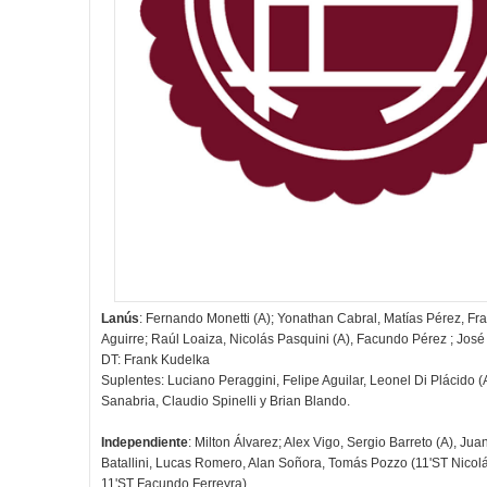
Lanús
: Fernando Monetti (A); Yonathan Cabral, Matías Pérez, Fr
Aguirre; Raúl Loaiza, Nicolás Pasquini (A), Facundo Pérez ; Jos
DT: Frank Kudelka
Suplentes: Luciano Peraggini, Felipe Aguilar, Leonel Di Plácido 
Sanabria, Claudio Spinelli y Brian Blando.
Independiente
: Milton Álvarez; Alex Vigo, Sergio Barreto (A), J
Batallini, Lucas Romero, Alan Soñora, Tomás Pozzo (11'ST Nicol
11'ST Facundo Ferreyra) .