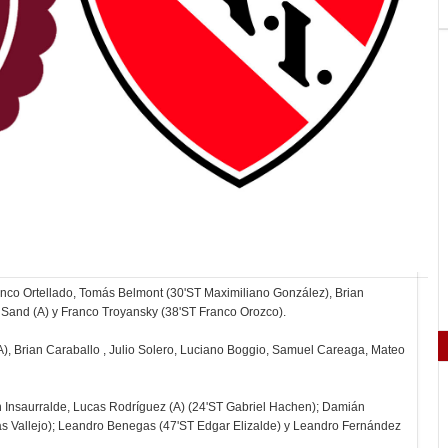
anco Ortellado, Tomás Belmont (30'ST Maximiliano González), Brian
é Sand (A) y Franco Troyansky (38'ST Franco Orozco).
(A), Brian Caraballo , Julio Solero, Luciano Boggio, Samuel Careaga, Mateo
uan Insaurralde, Lucas Rodríguez (A) (24'ST Gabriel Hachen); Damián
ás Vallejo); Leandro Benegas (47'ST Edgar Elizalde) y Leandro Fernández