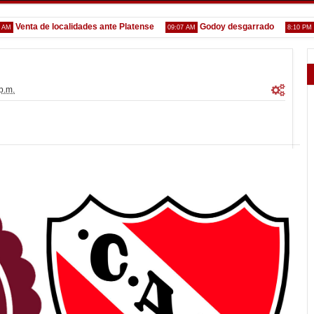
enta de localidades ante Platense
Godoy desgarrado
Gust
09:07 AM
8:10 PM
p.m.