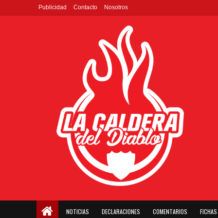
Publicidad
Contacto
Nosotros
NOTICIAS
DECLARACIONES
COMENTARIOS
FICHAS