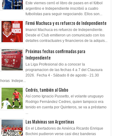
Este viernes cerró el libro de pases en el fútbol
 desgarrado
Gustavo López: "La diferencia
Clausura 2026 - Fe
argentino e Independiente inscribió a cuatro
entre Vélez e Independiente
Sarsfield
futbolistas para seguir negociando. Ellos son...
está en las Inferiores"
Firmó Machuca y es refuerzo de Independiente
Imanol Machuca es refuerzo de Independiente.
Desde el Club emitieron un comunicado con los
detalles contractuales y financieros de la adquis...
Próximas fechas confirmadas para
Independiente
La Liga Profesional dio a conocer la
programacion de las fechas 4 a 7 del Clausura
2026. Fecha 4 - Sábado 8 de agosto - 21.30
horas Indepe...
Cedrés, también al Globo
Así como Ignacio Pussetto, el volante uruguayo
Rodrigo Fernández Cedres, quien tampoco era
tenido en cuenta por Quinteros, se va a préstamo
...
Las Malvinas son Argentinas
En el Libertadores de América Ricardo Enrique
Bochini pudieron verse casi diez banderas