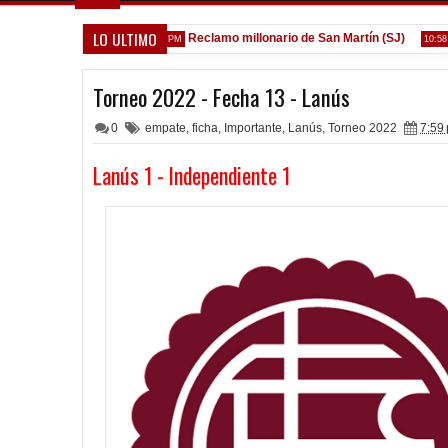
LO ULTIMO
ica de la Reserva
Reclamo millonario de San Martín (SJ)
V
1:52 PM
10:58 AM
Torneo 2022 - Fecha 13 - Lanús
0
empate
,
ficha
,
Importante
,
Lanús
,
Torneo 2022
7:59 
Lanús 1 - Independiente 1