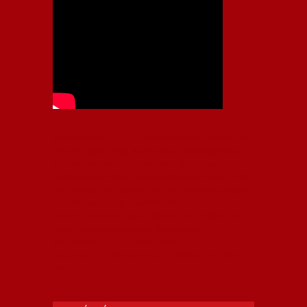
Independiente, CAI, IFC, Independiente Football Club,
Rey de Copas, Rojo, Avellaneda, Fútbol argentino,
Capital Nacional del Fútbol, Todo Rojo, Liga
Profesional de Fútbol, Asociación Argentina de Fútbol,
AFA, Football, hooligans, hinchas, hinchada de fútbol,
Rojo mi buen amigo, Bochini, Libertadores de
América, Ricardo Enrique Bochini, La Caldera del
Diablo, lacalderadeldiablo, Club Atlético
Independiente, Copa Libertadores, Copa
Sudamericana, Soy del Rojo, #TodoRojo, YouTube,
Videos,