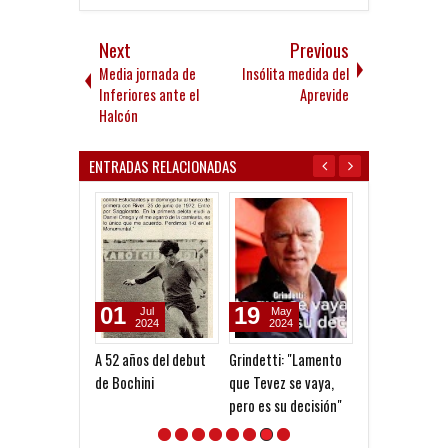
Next
Previous
Media jornada de
Insólita medida del
Inferiores ante el
Aprevide
Halcón
ENTRADAS RELACIONADAS
01
19
06
Jul
May
Aug
2024
2024
2026
A 52 años del debut
Grindetti: "Lamento
Seoane: "Prefi
de Bochini
que Tevez se vaya,
dejar la gestió
pero es su decisión"
venga gente n