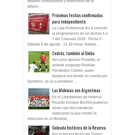
detalles contractuales y financieros de la
adquis...
Próximas fechas confirmadas
para Independiente
La Liga Profesional dio a conocer
la programacion de las fechas 4 a
7 del Clausura 2026. Fecha 4 -
Sábado 8 de agosto - 21.30 horas Indepe...
Cedrés, también al Globo
Así como Ignacio Pussetto, el
volante uruguayo Rodrigo
Fernández Cedres, quien
tampoco era tenido en cuenta por
Quinteros, se va a préstamo ...
Las Malvinas son Argentinas
En el Libertadores de América
Ricardo Enrique Bochini pudieron
verse casi diez banderas
replicando la que mostró la
Selección en el Mundial,...
Goleada histórica de la Reserva
Por la tercera fecha del Torneo