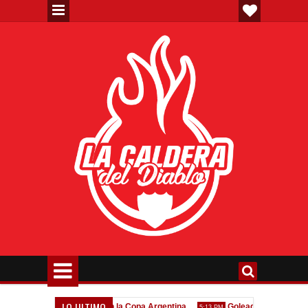
LO ULTIMO
Todo confirmado en la Copa Argentina
Goleada histórica de 
7:08 PM
5:13 PM