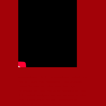
Independiente, CAI, IFC, Independiente Football Club,
Rey de Copas, Rojo, Avellaneda, Fútbol argentino,
Capital Nacional del Fútbol, Todo Rojo, Liga
Profesional de Fútbol, Asociación Argentina de Fútbol,
AFA, Football, hooligans, hinchas, hinchada de fútbol,
Rojo mi buen amigo, Bochini, Libertadores de
América, Ricardo Enrique Bochini, La Caldera del