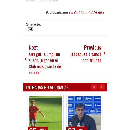
Publicado por
La Caldera del Diablo
Share to:
Next
Previous
Arregui: "Cumplí un
El básquet arrancó
sueño, jugar en el
con triunfo
Club más grande del
mundo"
ENTRADAS RELACIONADAS
Aug
Jul
Jul