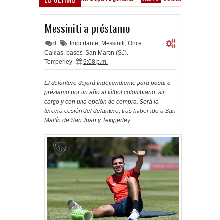
Frenó en Liniers
Clausura 2026 - Fecha 3 - Vélez Sarsfield
9:39 PM
9:36 PM
Messiniti a préstamo
0
Importante
,
Messiniti
,
Once
Caldas
,
pases
,
San Martín (SJ)
,
Temperley
9:08 p.m.
El delantero dejará Independiente para pasar a
préstamo por un año al fútbol colombiano, sin
cargo y con una opción de compra. Será la
tercera cesión del delantero, tras haber ido a San
Martín de San Juan y Temperley.