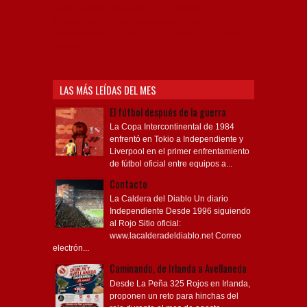
Diablo, lacalderadeldiablo, Club Atlético
Independiente, Copa Libertadores, Copa
Sudamericana, Soy del Rojo, #TodoRojo, YouTube,
Videos,
LAS MÁS LEÍDAS DEL MES
El fútbol después de la guerra
La Copa Intercontinental de 1984
enfrentó en Tokio a Independiente y
Liverpool en el primer enfrentamiento
de fútbol oficial entre equipos a...
Contacto
La Caldera del Diablo Un diario
Independiente Desde 1996 siguiendo
al Rojo Sitio oficial:
www.lacalderadeldiablo.net Correo
electrón...
Caminando, de Irlanda a Avellaneda
Desde La Peña 325 Rojos en Irlanda,
proponen un reto para hinchas del