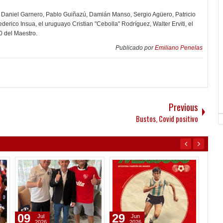
 Daniel Garnero, Pablo Guiñazú, Damián Manso, Sergio Agüero, Patricio
rico Insua, el uruguayo Cristian "Cebolla" Rodríguez, Walter Erviti, el
0 del Maestro.
Publicado por
Emiliano Penelas
Previous
Bustos, Covid positivo
09
29
22
Jul
Jun
2026
2026