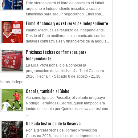
Este viernes cerró el libro de pases en el fútbol
argentino e Independiente inscribió a cuatro
futbolistas para seguir negociando. Ellos son...
Firmó Machuca y es refuerzo de Independiente
Imanol Machuca es refuerzo de Independiente.
Desde el Club emitieron un comunicado con los
detalles contractuales y financieros de la adquis...
Próximas fechas confirmadas para
Independiente
La Liga Profesional dio a conocer la
programacion de las fechas 4 a 7 del Clausura
2026. Fecha 4 - Sábado 8 de agosto - 21.30
horas Indepe...
Cedrés, también al Globo
Así como Ignacio Pussetto, el volante uruguayo
Rodrigo Fernández Cedres, quien tampoco era
tenido en cuenta por Quinteros, se va a préstamo
...
Goleada histórica de la Reserva
Por la tercera fecha del Torneo Proyección
Clausura 2026, los chicos de Independiente