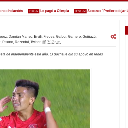
holandés
Le pagó a Olimpia
Seoane: "Prefiero dejar la ge
1:08 PM
11:58 PM
guez
,
Damián Manso
,
Erviti
,
Fredes
,
Gaibor
,
Garnero
,
Guiñazú
,
z
,
Pisano
,
Rozental
,
Twitter
7:17 p.m.
iseta de Independiente este año. El Bocha le dio su apoyo en redes