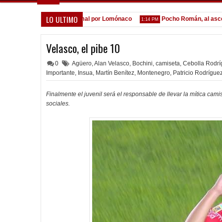
LO ULTIMO
a espera de la oferta formal por Lomónaco
Pocho Román, al ascenso 
1:14 PM
Velasco, el pibe 10
0
Agüero
,
Alan Velasco
,
Bochini
,
camiseta
,
Cebolla Rodrí
Importante
,
Insua
,
Martín Benítez
,
Montenegro
,
Patricio Rodrígue
Finalmente el juvenil será el responsable de llevar la mítica cam
sociales.