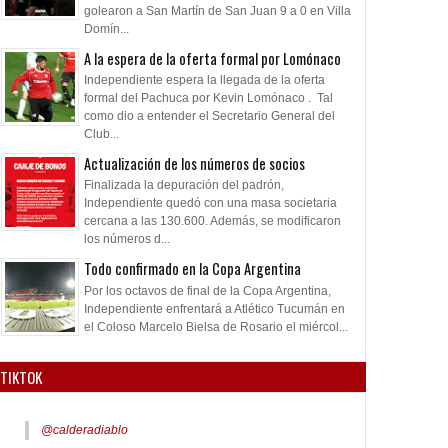
golearon a San Martín de San Juan 9 a 0 en Villa
Domín...
A la espera de la oferta formal por Lomónaco
Independiente espera la llegada de la oferta
formal del Pachuca por Kevin Lomónaco . Tal
como dio a entender el Secretario General del
Club...
Actualización de los números de socios
Finalizada la depuración del padrón,
Independiente quedó con una masa societaria
cercana a las 130.600. Además, se modificaron
los números d...
Todo confirmado en la Copa Argentina
Por los octavos de final de la Copa Argentina,
Independiente enfrentará a Atlético Tucumán en
el Coloso Marcelo Bielsa de Rosario el miércol...
TIKTOK
@calderadiablo