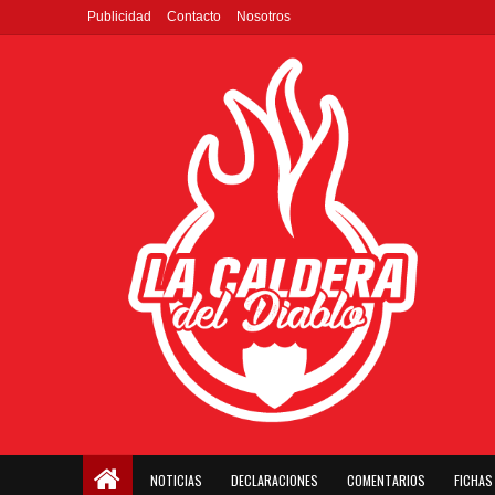
Publicidad
Contacto
Nosotros
NOTICIAS
DECLARACIONES
COMENTARIOS
FICHAS