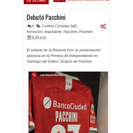
z Sarsfield
Debutó Pacchini
0
Central Córdoba SdE
,
formación
,
Importante
,
Pacchini
,
Pusineri
8:34 p.m.
El volante de la Reserva hizo su presentación
absoluta en la Primera de Independiente en
Santiago del Estero. Elogios de Pusineri.