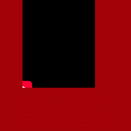
Independiente, CAI, IFC, Independiente Football Club,
Rey de Copas, Rojo, Avellaneda, Fútbol argentino,
Capital Nacional del Fútbol, Todo Rojo, Liga
Profesional de Fútbol, Asociación Argentina de Fútbol,
AFA, Football, hooligans, hinchas, hinchada de fútbol,
Rojo mi buen amigo, Bochini, Libertadores de