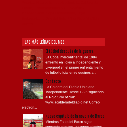
América, Ricardo Enrique Bochini, La Caldera del
Diablo, lacalderadeldiablo, Club Atlético
Independiente, Copa Libertadores, Copa
Sudamericana, Soy del Rojo, #TodoRojo, YouTube,
Videos,
LAS MÁS LEÍDAS DEL MES
El fútbol después de la guerra
La Copa Intercontinental de 1984
enfrentó en Tokio a Independiente y
Liverpool en el primer enfrentamiento
de fútbol oficial entre equipos a...
Contacto
La Caldera del Diablo Un diario
Independiente Desde 1996 siguiendo
al Rojo Sitio oficial:
www.lacalderadeldiablo.net Correo
electrón...
Nuevo capítulo de la novela de Barco
Mientras Esequiel Barco sigue