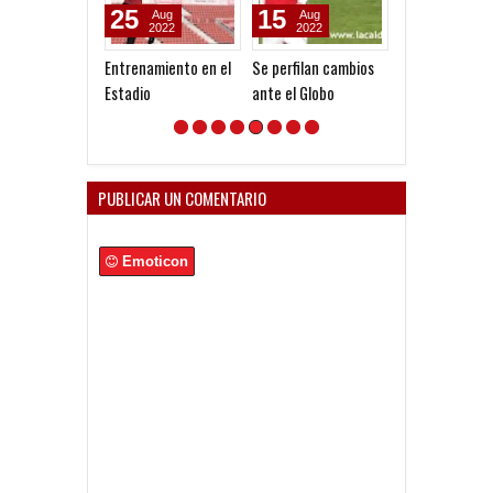
25
15
11
Aug
Aug
Mar
2022
2022
2026
Entrenamiento en el
Se perfilan cambios
Debutó Facun
Estadio
ante el Globo
Valdez
PUBLICAR UN COMENTARIO
Emoticon