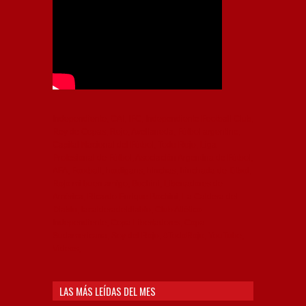
Independiente, CAI, IFC, Independiente Football Club,
Rey de Copas, Rojo, Avellaneda, Fútbol argentino,
Capital Nacional del Fútbol, Todo Rojo, Liga
Profesional de Fútbol, Asociación Argentina de Fútbol,
AFA, Football, hooligans, hinchas, hinchada de fútbol,
Rojo mi buen amigo, Bochini, Libertadores de
América, Ricardo Enrique Bochini, La Caldera del
Diablo, lacalderadeldiablo, Club Atlético
Independiente, Copa Libertadores, Copa
Sudamericana, Soy del Rojo, #TodoRojo, YouTube,
Videos,
LAS MÁS LEÍDAS DEL MES