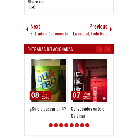
Share to:
Next
Previous
Entrada más reciente
Liverpool, Todo Rojo
ENTRADAS RELACIONADAS
08
07
07
Jan
Aug
Aug
2026
2026
2026
¿Sale a buscar un 4?
Convocados ante el
A la espera de 
Calamar
oferta formal 
Lomónaco