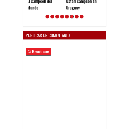
El Campeón del
Ustari campeón en
El caso Ontiver
Mundo
Uruguay
muchos más e
libertad de ac
PUBLICAR UN COMENTARIO
Emoticon