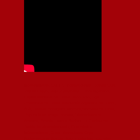
Independiente, CAI, IFC, Independiente Football Club,
Rey de Copas, Rojo, Avellaneda, Fútbol argentino,
Capital Nacional del Fútbol, Todo Rojo, Liga
Profesional de Fútbol, Asociación Argentina de Fútbol,
AFA, Football, hooligans, hinchas, hinchada de fútbol,
Rojo mi buen amigo, Bochini, Libertadores de
América, Ricardo Enrique Bochini, La Caldera del
Diablo, lacalderadeldiablo, Club Atlético
Independiente, Copa Libertadores, Copa
Sudamericana, Soy del Rojo, #TodoRojo, YouTube,