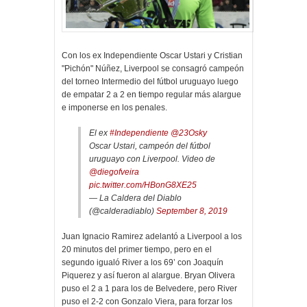
Con los ex Independiente Oscar Ustari y Cristian
"Pichón" Núñez, Liverpool se consagró campeón
del torneo Intermedio del fútbol uruguayo luego
de empatar 2 a 2 en tiempo regular más alargue
e imponerse en los penales.
El ex
#Independiente
@23Osky
Oscar Ustari, campeón del fútbol
uruguayo con Liverpool. Video de
@diegofveira
pic.twitter.com/HBonG8XE25
— La Caldera del Diablo
(@calderadiablo)
September 8, 2019
Juan Ignacio Ramirez adelantó a Liverpool a los
20 minutos del primer tiempo, pero en el
segundo igualó River a los 69’ con Joaquín
Piquerez y así fueron al alargue. Bryan Olivera
puso el 2 a 1 para los de Belvedere, pero River
puso el 2-2 con Gonzalo Viera, para forzar los