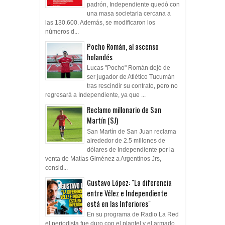
padrón, Independiente quedó con
una masa societaria cercana a
las 130.600. Además, se modificaron los
números d...
Pocho Román, al ascenso
holandés
Lucas "Pocho" Román dejó de
ser jugador de Atlético Tucumán
tras rescindir su contrato, pero no
regresará a Independiente, ya que ...
Reclamo millonario de San
Martín (SJ)
San Martín de San Juan reclama
alrededor de 2.5 millones de
dólares de Independiente por la
venta de Matías Giménez a Argentinos Jrs,
consid...
Gustavo López: "La diferencia
entre Vélez e Independiente
está en las Inferiores"
En su programa de Radio La Red
el periodista fue duro con el plantel y el armado