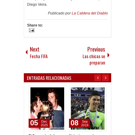
Diego Veira.
Publicado por
La Caldera del Diablo
Share to:
Next
Previous
Fecha FIFA
Las chicas se
preparan
ENTRADAS RELACIONADAS
05
08
31
Dec
Sep
Jan
2025
2019
2014