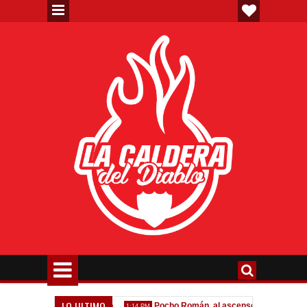
LO ULTIMO
erta formal por Lomónaco
Pocho Román, al ascenso holandés
1:14 PM
1:08 