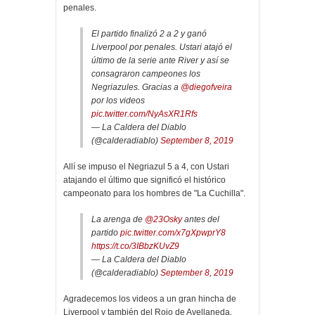
penales.
El partido finalizó 2 a 2 y ganó
Liverpool por penales. Ustari atajó el
último de la serie ante River y así se
consagraron campeones los
Negriazules. Gracias a
@diegofveira
por los videos
pic.twitter.com/NyAsXR1Rfs
— La Caldera del Diablo
(@calderadiablo)
September 8, 2019
Allí se impuso el Negriazul 5 a 4, con Ustari
atajando el último que significó el histórico
campeonato para los hombres de "La Cuchilla".
La arenga de
@23Osky
antes del
partido
pic.twitter.com/x7gXpwprY8
https://t.co/3IBbzKUvZ9
— La Caldera del Diablo
(@calderadiablo)
September 8, 2019
Agradecemos los videos a un gran hincha de
Liverpool y también del Rojo de Avellaneda,