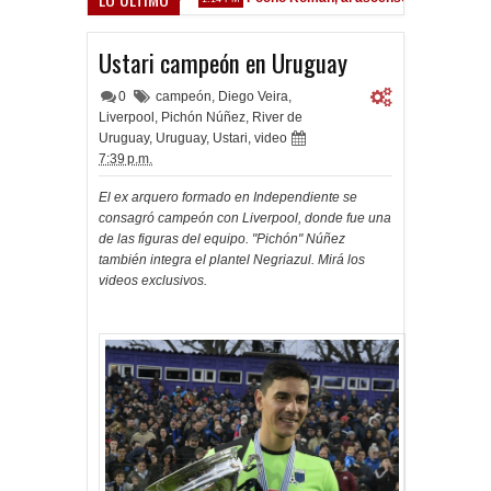
Ustari campeón en Uruguay
0
campeón
,
Diego Veira
,
Liverpool
,
Pichón Núñez
,
River de
Uruguay
,
Uruguay
,
Ustari
,
video
7:39 p.m.
El ex arquero formado en Independiente se
consagró campeón con Liverpool, donde fue una
de las figuras del equipo. "Pichón" Núñez
también integra el plantel Negriazul. Mirá los
videos exclusivos.