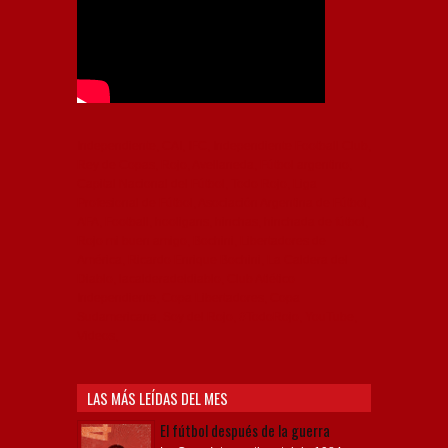
Independiente, CAI, IFC, Independiente Football Club,
Rey de Copas, Rojo, Avellaneda, Fútbol argentino,
Capital Nacional del Fútbol, Todo Rojo, Liga
Profesional de Fútbol, Asociación Argentina de Fútbol,
AFA, Football, hooligans, hinchas, hinchada de fútbol,
Rojo mi buen amigo, Bochini, Libertadores de
América, Ricardo Enrique Bochini, La Caldera del
Diablo, lacalderadeldiablo, Club Atlético
Independiente, Copa Libertadores, Copa
Sudamericana, Soy del Rojo, #TodoRojo, YouTube,
Videos,
LAS MÁS LEÍDAS DEL MES
El fútbol después de la guerra