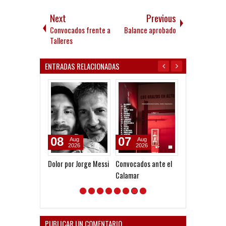
Next
Previous
Convocados frente a
Balance aprobado
Talleres
ENTRADAS RELACIONADAS
08
07
08
Aug
Aug
Aug
2026
2026
2026
Dolor por Jorge Messi
Convocados ante el
Venta de local
Calamar
para la Copa
Argentina
PUBLICAR UN COMENTARIO