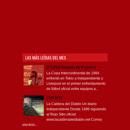
Profesional de Fútbol, Asociación Argentina de Fútbol,
AFA, Football, hooligans, hinchas, hinchada de fútbol,
Rojo mi buen amigo, Bochini, Libertadores de
América, Ricardo Enrique Bochini, La Caldera del
Diablo, lacalderadeldiablo, Club Atlético
Independiente, Copa Libertadores, Copa
Sudamericana, Soy del Rojo, #TodoRojo, YouTube,
Videos,
LAS MÁS LEÍDAS DEL MES
El fútbol después de la guerra
La Copa Intercontinental de 1984
enfrentó en Tokio a Independiente y
Liverpool en el primer enfrentamiento
de fútbol oficial entre equipos a...
Contacto
La Caldera del Diablo Un diario
Independiente Desde 1996 siguiendo
al Rojo Sitio oficial:
www.lacalderadeldiablo.net Correo
electrón...