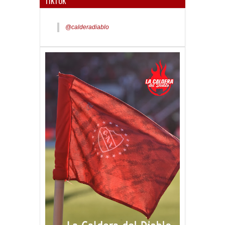
TIKTOK
@calderadiablo