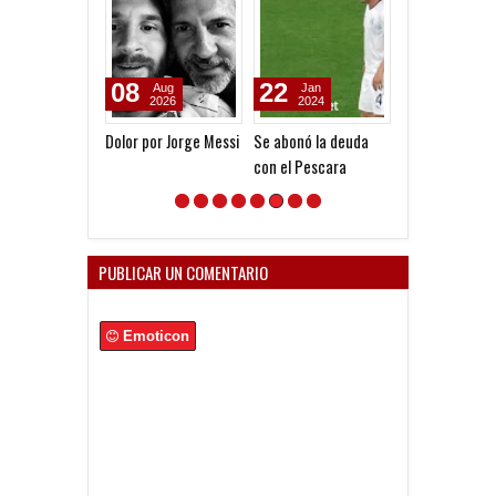
08
22
12
Aug
Jan
Aug
2026
2024
2023
Dolor por Jorge Messi
Se abonó la deuda
Todos los chil
con el Pescara
Independiente
PUBLICAR UN COMENTARIO
Emoticon