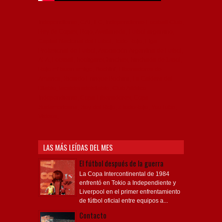
Independiente, CAI, IFC, Independiente Football Club,
Rey de Copas, Rojo, Avellaneda, Fútbol argentino,
Capital Nacional del Fútbol, Todo Rojo, Liga
Profesional de Fútbol, Asociación Argentina de Fútbol,
AFA, Football, hooligans, hinchas, hinchada de fútbol,
Rojo mi buen amigo, Bochini, Libertadores de
América, Ricardo Enrique Bochini, La Caldera del
Diablo, lacalderadeldiablo, Club Atlético
Independiente, Copa Libertadores, Copa
Sudamericana, Soy del Rojo, #TodoRojo, YouTube,
Videos,
LAS MÁS LEÍDAS DEL MES
El fútbol después de la guerra
La Copa Intercontinental de 1984
enfrentó en Tokio a Independiente y
Liverpool en el primer enfrentamiento
de fútbol oficial entre equipos a...
Contacto