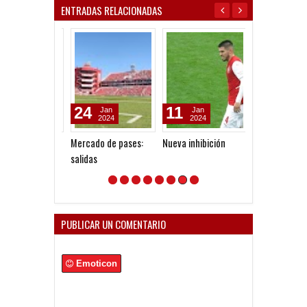
ENTRADAS RELACIONADAS
24
11
29
Jan
Jan
Jun
2024
2024
2026
Mercado de pases:
Nueva inhibición
México 86: 40 
salidas
PUBLICAR UN COMENTARIO
Emoticon