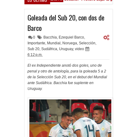
ente está en las Inferiores"
122 años Independiente
11:01 AM
Goleada del Sub 20, con dos de
Barco
0
Bacchia
,
Ezequiel Barco
,
Importante
,
Mundial
,
Noruega
,
Selección
,
Sub 20
,
Sudáfrica
,
Uruguay
,
video
6:12 p.m.
El ex Independiente anotó dos goles, uno de
penal y otro de antología, para la goleada 5 a 2
de la Selección Sub 20, en el debut del Mundial
ante Sudáfrica. Bacchia fue suplente en
Uruguay.