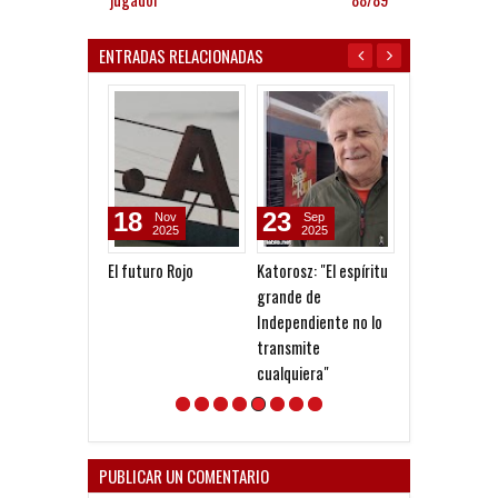
ENTRADAS RELACIONADAS
18
23
05
Nov
Sep
Aug
2025
2025
2026
El futuro Rojo
Katorosz: "El espíritu
Todo confirma
grande de
la Copa Argent
Independiente no lo
transmite
cualquiera"
PUBLICAR UN COMENTARIO