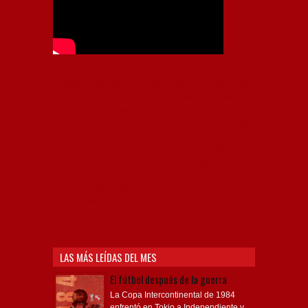
Independiente, CAI, IFC, Independiente Football Club,
Rey de Copas, Rojo, Avellaneda, Fútbol argentino,
Capital Nacional del Fútbol, Todo Rojo, Liga
Profesional de Fútbol, Asociación Argentina de Fútbol,
AFA, Football, hooligans, hinchas, hinchada de fútbol,
Rojo mi buen amigo, Bochini, Libertadores de
América, Ricardo Enrique Bochini, La Caldera del
Diablo, lacalderadeldiablo, Club Atlético
Independiente, Copa Libertadores, Copa
Sudamericana, Soy del Rojo, #TodoRojo, YouTube,
Videos,
LAS MÁS LEÍDAS DEL MES
El fútbol después de la guerra
La Copa Intercontinental de 1984
enfrentó en Tokio a Independiente y