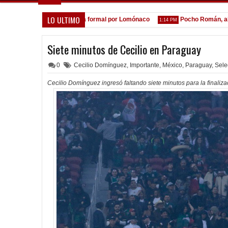
LO ULTIMO
A la espera de la oferta formal por Lomónaco
Pocho Román, al asce
1:14 PM
Siete minutos de Cecilio en Paraguay
0
Cecilio Domínguez
,
Importante
,
México
,
Paraguay
,
Sele
Cecilio Domínguez ingresó faltando siete minutos para la finaliza