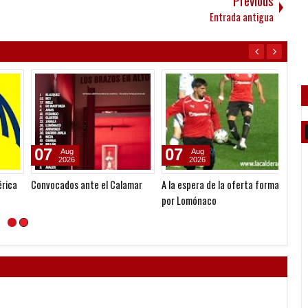
Previous
Entrada antigua
07
07
15
Aug
Aug
2026
2026
ca
Convocados ante el Calamar
A la espera de la oferta formal
De Eric
por Lomónaco
paragu