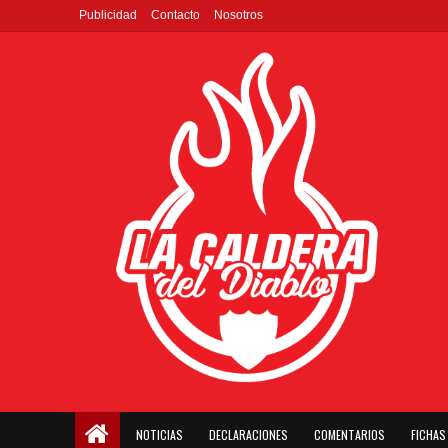
Publicidad
Contacto
Nosotros
NOTICIAS
DECLARACIONES
COMENTARIOS
FICHAS