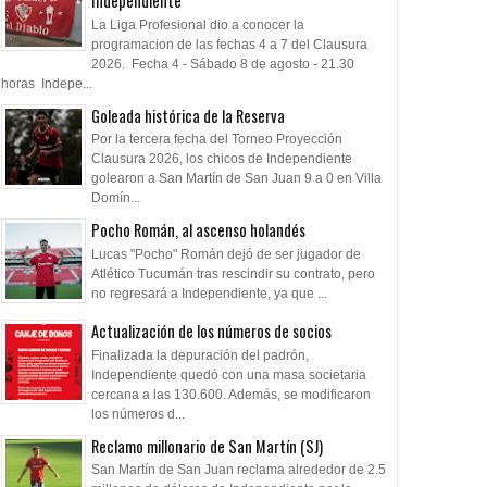
Independiente
La Liga Profesional dio a conocer la
programacion de las fechas 4 a 7 del Clausura
2026. Fecha 4 - Sábado 8 de agosto - 21.30
horas Indepe...
Goleada histórica de la Reserva
Por la tercera fecha del Torneo Proyección
Clausura 2026, los chicos de Independiente
golearon a San Martín de San Juan 9 a 0 en Villa
Domín...
Pocho Román, al ascenso holandés
Lucas "Pocho" Román dejó de ser jugador de
Atlético Tucumán tras rescindir su contrato, pero
no regresará a Independiente, ya que ...
Actualización de los números de socios
Finalizada la depuración del padrón,
Independiente quedó con una masa societaria
cercana a las 130.600. Además, se modificaron
los números d...
Reclamo millonario de San Martín (SJ)
San Martín de San Juan reclama alrededor de 2.5