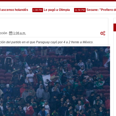
nso holandés
Le pagó a Olimpia
Seoane: "Prefiero dejar l
1:08 PM
11:58 PM
cción
1:06 a.m.
ción del partido en el que Paraguay cayó por 4 a 2 frente a México.