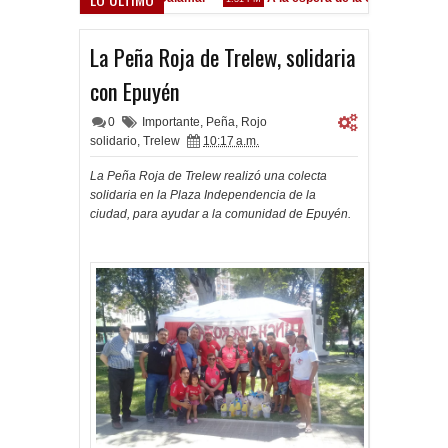
Godoy desgarrado
M
La Peña Roja de Trelew, solidaria
con Epuyén
0
Importante
,
Peña
,
Rojo
solidario
,
Trelew
10:17 a.m.
La Peña Roja de Trelew realizó una colecta
solidaria en la Plaza Independencia de la
ciudad, para ayudar a la comunidad de Epuyén.