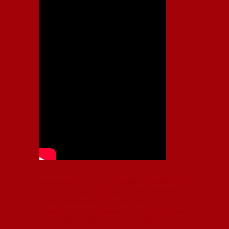
Independiente, CAI, IFC, Independiente Football Club,
Rey de Copas, Rojo, Avellaneda, Fútbol argentino,
Capital Nacional del Fútbol, Todo Rojo, Liga
Profesional de Fútbol, Asociación Argentina de Fútbol,
AFA, Football, hooligans, hinchas, hinchada de fútbol,