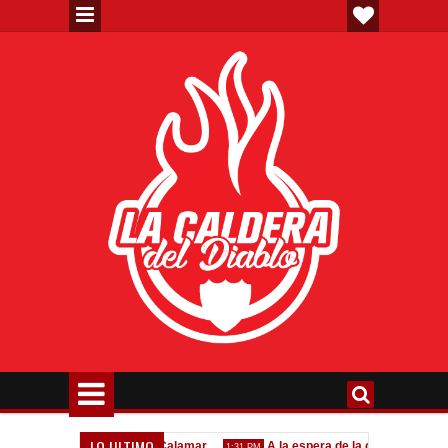
LO ULTIMO
Convocados ante el Calamar
A la espera de la oferta formal por L
1:31 PM