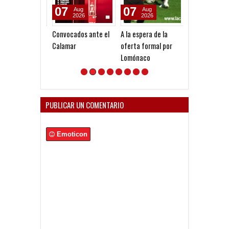
07
07
07
Aug
Aug
Aug
2026
2026
2026
Convocados ante el
A la espera de la
Pocho Román, 
Calamar
oferta formal por
ascenso holan
Lomónaco
PUBLICAR UN COMENTARIO
Emoticon