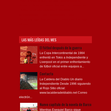
Rojo mi buen amigo, Bochini, Libertadores de
América, Ricardo Enrique Bochini, La Caldera del
Diablo, lacalderadeldiablo, Club Atlético
Independiente, Copa Libertadores, Copa
Sudamericana, Soy del Rojo, #TodoRojo, YouTube,
Videos,
LAS MÁS LEÍDAS DEL MES
El fútbol después de la guerra
La Copa Intercontinental de 1984
enfrentó en Tokio a Independiente y
Liverpool en el primer enfrentamiento
de fútbol oficial entre equipos a...
Contacto
La Caldera del Diablo Un diario
Independiente Desde 1996 siguiendo
al Rojo Sitio oficial:
www.lacalderadeldiablo.net Correo
electrón...
Nuevo capítulo de la novela de Barco
Mientras Esequiel Barco sigue