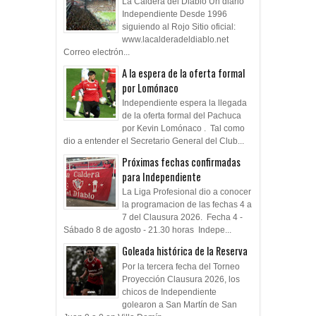
La Caldera del Diablo Un diario
Independiente Desde 1996
siguiendo al Rojo Sitio oficial:
www.lacalderadeldiablo.net
Correo electrón...
A la espera de la oferta formal
por Lomónaco
Independiente espera la llegada
de la oferta formal del Pachuca
por Kevin Lomónaco . Tal como
dio a entender el Secretario General del Club...
Próximas fechas confirmadas
para Independiente
La Liga Profesional dio a conocer
la programacion de las fechas 4 a
7 del Clausura 2026. Fecha 4 -
Sábado 8 de agosto - 21.30 horas Indepe...
Goleada histórica de la Reserva
Por la tercera fecha del Torneo
Proyección Clausura 2026, los
chicos de Independiente
golearon a San Martín de San