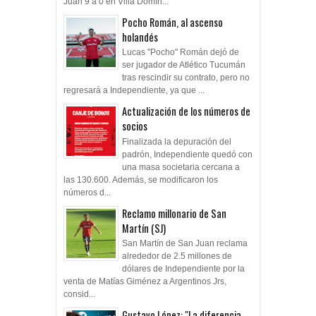
Juan 9 a 0 en Villa Domín...
Pocho Román, al ascenso
holandés
Lucas "Pocho" Román dejó de
ser jugador de Atlético Tucumán
tras rescindir su contrato, pero no
regresará a Independiente, ya que ...
Actualización de los números de
socios
Finalizada la depuración del
padrón, Independiente quedó con
una masa societaria cercana a
las 130.600. Además, se modificaron los
números d...
Reclamo millonario de San
Martín (SJ)
San Martín de San Juan reclama
alrededor de 2.5 millones de
dólares de Independiente por la
venta de Matías Giménez a Argentinos Jrs,
consid...
Gustavo López: "La diferencia