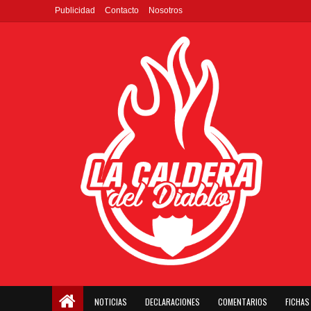
Publicidad
Contacto
Nosotros
NOTICIAS
DECLARACIONES
COMENTARIOS
FICHAS