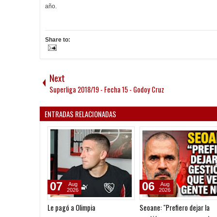
año.
Share to:
Next
Superliga 2018/19 - Fecha 15 - Godoy Cruz
ENTRADAS RELACIONADAS
07
06
Aug
Aug
2026
2026
Le pagó a Olimpia
Seoane: "Prefiero dejar la