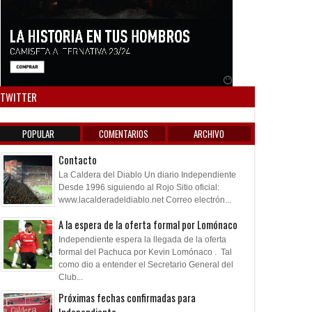
por Lomónaco
Anuncio SOICOS
TWITTER
POPULAR
COMENTARIOS
ARCHIVO
Contacto
La Caldera del Diablo Un diario Independiente
Desde 1996 siguiendo al Rojo Sitio oficial:
www.lacalderadeldiablo.net Correo electrón...
A la espera de la oferta formal por Lomónaco
Independiente espera la llegada de la oferta
formal del Pachuca por Kevin Lomónaco . Tal
como dio a entender el Secretario General del
Club...
Próximas fechas confirmadas para