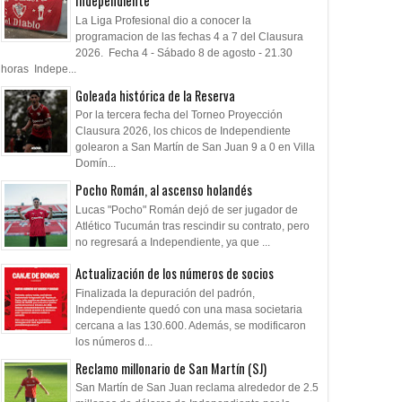
Independiente
La Liga Profesional dio a conocer la
programacion de las fechas 4 a 7 del Clausura
2026. Fecha 4 - Sábado 8 de agosto - 21.30
horas Indepe...
Goleada histórica de la Reserva
Por la tercera fecha del Torneo Proyección
Clausura 2026, los chicos de Independiente
golearon a San Martín de San Juan 9 a 0 en Villa
Domín...
Pocho Román, al ascenso holandés
Lucas "Pocho" Román dejó de ser jugador de
Atlético Tucumán tras rescindir su contrato, pero
no regresará a Independiente, ya que ...
Actualización de los números de socios
Finalizada la depuración del padrón,
Independiente quedó con una masa societaria
cercana a las 130.600. Además, se modificaron
los números d...
Reclamo millonario de San Martín (SJ)
San Martín de San Juan reclama alrededor de 2.5