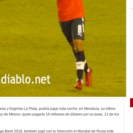
ia y Esgrima La Plata, podría jugar esta noche, en Mendoza, su último
rey de México, quien pagaría 16 millones de dólares por su pase, 12 de los
a Bank 2018, también jugó con la Selección el Mundial de Rusia este