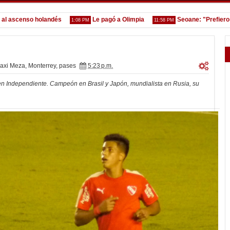
censo holandés
Le pagó a Olimpia
Seoane: "Prefiero dejar
1:08 PM
11:58 PM
axi Meza
,
Monterrey
,
pases
5:23 p.m.
en Independiente. Campeón en Brasil y Japón, mundialista en Rusia, su