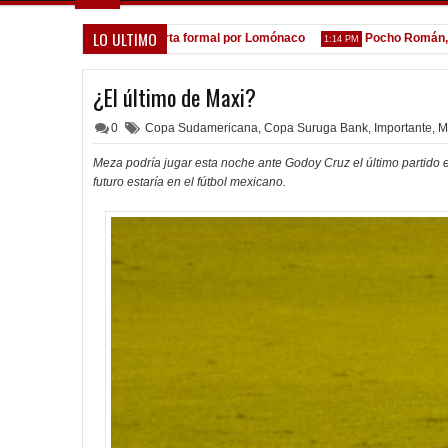
LO ULTIMO
A la espera de la oferta formal por Lomónaco
Pocho Román, al as
PM
1:14 PM
¿El último de Maxi?
0
Copa Sudamericana
,
Copa Suruga Bank
,
Importante
,
M
Meza podría jugar esta noche ante Godoy Cruz el último partido 
futuro estaría en el fútbol mexicano.