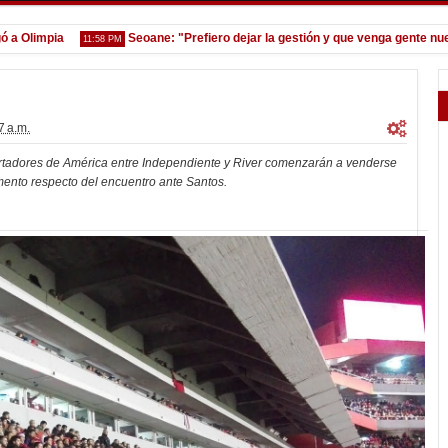
limpia
Seoane: "Prefiero dejar la gestión y que venga gente nueva"
11:58 PM
7 a.m.
ertadores de América entre Independiente y River comenzarán a venderse
mento respecto del encuentro ante Santos.