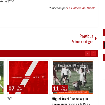
 años) $200
Publicado por
La Caldera del Diablo
Previous
Entrada antigua
07
11
03
Jul
Jun
2026
2026
7/7
Miguel Ángel Giachello y un
Derrot
nuevo aniversario de la Copa
River