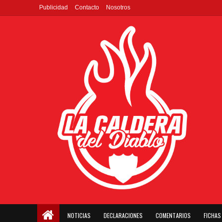
Publicidad
Contacto
Nosotros
NOTICIAS
DECLARACIONES
COMENTARIOS
FICHAS