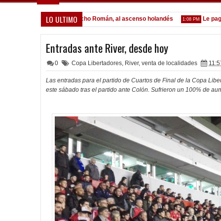
LO ULTIMO
r Lomónaco
Pocho Román, al ascenso holandés
Le pagó a O
1:14 PM
1:08 PM
Entradas ante River, desde hoy
0
Copa Libertadores
,
River
,
venta de localidades
11:5
Las entradas para el partido
de Cuartos de Final de la Copa Lib
este sábado tras el partido ante Colón. Sufrieron un 100% de au