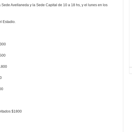
a Sede Avellaneda y la Sede Capital de 10 a 18 hs, y el lunes en los
l Estadio.
1300
1500
$1800
00
00
vitados $1800