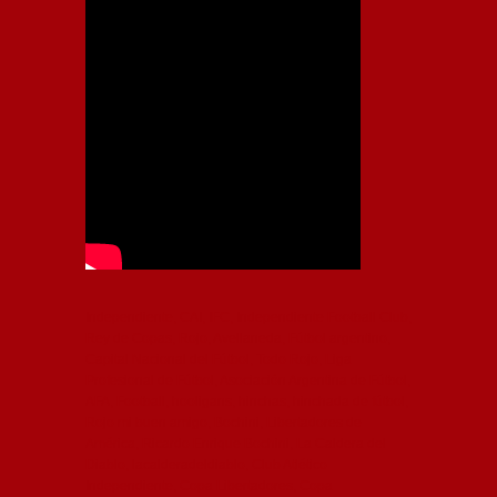
Independiente, CAI, IFC, Independiente Football Club,
Rey de Copas, Rojo, Avellaneda, Fútbol argentino,
Capital Nacional del Fútbol, Todo Rojo, Liga
Profesional de Fútbol, Asociación Argentina de Fútbol,
AFA, Football, hooligans, hinchas, hinchada de fútbol,
Rojo mi buen amigo, Bochini, Libertadores de
América, Ricardo Enrique Bochini, La Caldera del
Diablo, lacalderadeldiablo, Club Atlético