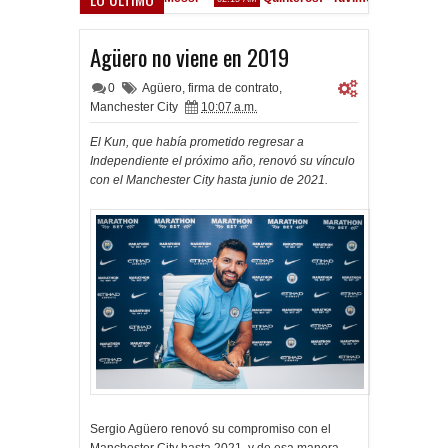
Convocados ante el Calamar
M
Agüero no viene en 2019
0
Agüero
,
firma de contrato
,
Manchester City
10:07 a.m.
El Kun, que había prometido regresar a
Independiente el próximo año, renovó su vínculo
con el Manchester City hasta junio de 2021.
Sergio Agüero renovó su compromiso con el