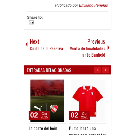
Publicado por
Emiliano Penelas
Share to:
Next
Previous
Caída de la Reserva
Venta de localidades
ante Banfield
ENTRADAS RELACIONADAS
02
01
17
Oct
Apr
Mar
2025
2025
2024
Puma lanzó una
Con Agüero, el Senior
Con Independi