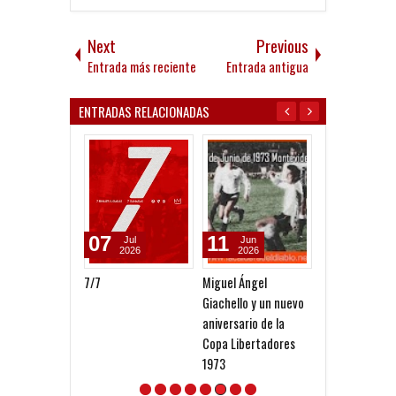
Next
Previous
Entrada más reciente
Entrada antigua
ENTRADAS RELACIONADAS
07
11
06
Jul
Jun
May
2026
2026
2026
7/7
Miguel Ángel
Sagol: "A partir
Giachello y un nuevo
90 comenzó el
aniversario de la
declive de la c
Copa Libertadores
dirigencial en
1973
Independiente