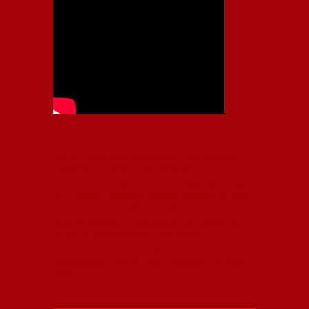
Independiente, CAI, IFC, Independiente Football Club,
Rey de Copas, Rojo, Avellaneda, Fútbol argentino,
Capital Nacional del Fútbol, Todo Rojo, Liga
Profesional de Fútbol, Asociación Argentina de Fútbol,
AFA, Football, hooligans, hinchas, hinchada de fútbol,
Rojo mi buen amigo, Bochini, Libertadores de
América, Ricardo Enrique Bochini, La Caldera del
Diablo, lacalderadeldiablo, Club Atlético
Independiente, Copa Libertadores, Copa
Sudamericana, Soy del Rojo, #TodoRojo, YouTube,
Videos,