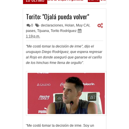
Goleada histórica de la Reserva
Torito: "Ojalá pueda volver"
0
declaraciones
,
Holan
,
Muy CAI
,
pases
,
Tijuana
,
Torito Rodríguez
1:19 p.m.
"Me costó tomar la decisión de irme", dijo el
uruguayo Diego Rodríguez, que espera regresar
al Rojo en donde aseguró que ganarse el cariño
de los hinchas #me llena de orgullo".
“Me costó tomar la decisión de irme. Soy un