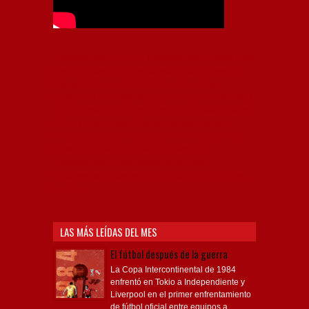
Independiente, CAI, IFC, Independiente Football Club,
Rey de Copas, Rojo, Avellaneda, Fútbol argentino,
Capital Nacional del Fútbol, Todo Rojo, Liga
Profesional de Fútbol, Asociación Argentina de Fútbol,
AFA, Football, hooligans, hinchas, hinchada de fútbol,
Rojo mi buen amigo, Bochini, Libertadores de
América, Ricardo Enrique Bochini, La Caldera del
Diablo, lacalderadeldiablo, Club Atlético
Independiente, Copa Libertadores, Copa
Sudamericana, Soy del Rojo, #TodoRojo, YouTube,
Videos,
LAS MÁS LEÍDAS DEL MES
El fútbol después de la guerra
La Copa Intercontinental de 1984
enfrentó en Tokio a Independiente y
Liverpool en el primer enfrentamiento
de fútbol oficial entre equipos a...