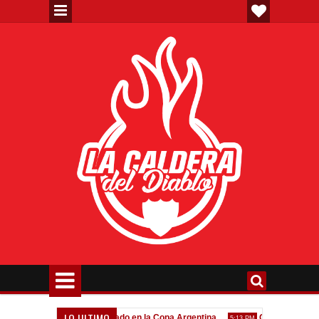
LO ULTIMO
Todo confirmado en la Copa Argentina
Goleada histórica d
7:08 PM
5:13 PM