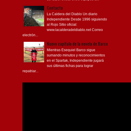
Contacto
La Caldera del Diablo Un diario
Independiente Desde 1996 siguiendo
al Rojo Sitio oficial:
www.lacalderadeldiablo.net Correo
electrón...
Nuevo capítulo de la novela de Barco
Mientras Esequiel Barco sigue
sumando minutos y reconocimientos
en el Spartak, Independiente jugará
sus últimas fichas para lograr
repatriar...