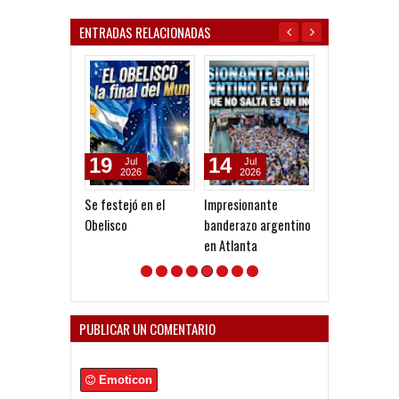
ENTRADAS RELACIONADAS
19
14
12
Jul
Jul
Jul
2026
2026
2026
Se festejó en el
Impresionante
Buenos Aires n
Obelisco
banderazo argentino
duerme
en Atlanta
PUBLICAR UN COMENTARIO
Emoticon