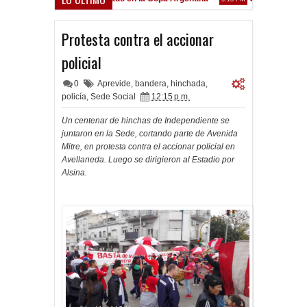
Frenó en Liniers
M
Protesta contra el accionar
policial
0
Aprevide
,
bandera
,
hinchada
,
policía
,
Sede Social
12:15 p.m.
Un centenar de hinchas de Independiente se
juntaron en la Sede, cortando parte de Avenida
Mitre, en protesta contra el accionar policial en
Avellaneda. Luego se dirigieron al Estadio por
Alsina.