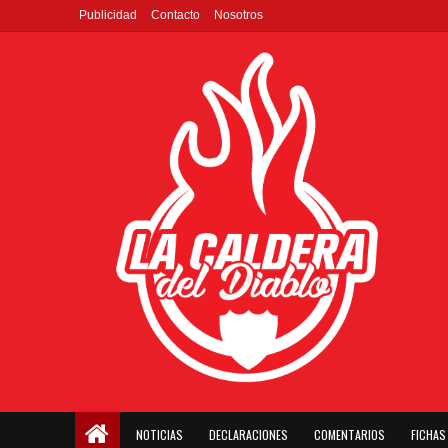
Publicidad
Contacto
Nosotros
NOTICIAS
DECLARACIONES
COMENTARIOS
FICHAS