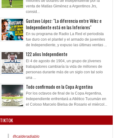
millones de dólares de Independiente por la
venta de Matías Giménez a Argentinos Jrs,
consid...
Gustavo López: "La diferencia entre Vélez e
Independiente está en las Inferiores"
En su programa de Radio La Red el periodista
fue duro con el plantel y el armado de juveniles
de Independiente, y expuso las últimas ventas ...
122 años Independiente
El 4 de agosto de 1904, un grupo de jóvenes
trabajadores cambiaría la vida de millones de
personas durante más de un siglo con tal solo
una ...
Todo confirmado en la Copa Argentina
Por los octavos de final de la Copa Argentina,
Independiente enfrentará a Atlético Tucumán en
el Coloso Marcelo Bielsa de Rosario el miércol...
TIKTOK
@calderadiablo