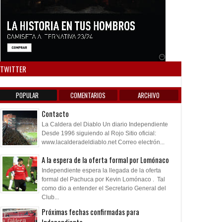
Anuncio SOICOS
TWITTER
POPULAR
COMENTARIOS
ARCHIVO
Contacto
La Caldera del Diablo Un diario Independiente
Desde 1996 siguiendo al Rojo Sitio oficial:
www.lacalderadeldiablo.net Correo electrón...
A la espera de la oferta formal por Lomónaco
Independiente espera la llegada de la oferta
formal del Pachuca por Kevin Lomónaco . Tal
como dio a entender el Secretario General del
Club...
Próximas fechas confirmadas para