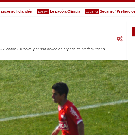
so holandés
Le pagó a Olimpia
Seoane: "Prefiero dejar la
1:08 PM
11:58 PM
 FIFA contra Cruzeiro, por una deuda en el pase de Matías Pisano.