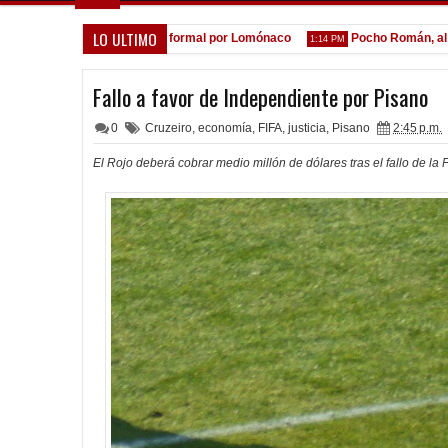
LO ULTIMO
A la espera de la oferta formal por Lomónaco
Pocho Román, al ascen
1:14 PM
Fallo a favor de Independiente por Pisano
0
Cruzeiro
,
economía
,
FIFA
,
justicia
,
Pisano
2:45 p.m.
El Rojo deberá cobrar medio millón de dólares tras el fallo de la