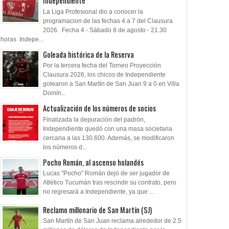
Independiente
La Liga Profesional dio a conocer la
programacion de las fechas 4 a 7 del Clausura
2026. Fecha 4 - Sábado 8 de agosto - 21.30
horas Indepe...
Goleada histórica de la Reserva
Por la tercera fecha del Torneo Proyección
Clausura 2026, los chicos de Independiente
golearon a San Martín de San Juan 9 a 0 en Villa
Domín...
Actualización de los números de socios
Finalizada la depuración del padrón,
Independiente quedó con una masa societaria
cercana a las 130.600. Además, se modificaron
los números d...
Pocho Román, al ascenso holandés
Lucas "Pocho" Román dejó de ser jugador de
Atlético Tucumán tras rescindir su contrato, pero
no regresará a Independiente, ya que ...
Reclamo millonario de San Martín (SJ)
San Martín de San Juan reclama alrededor de 2.5