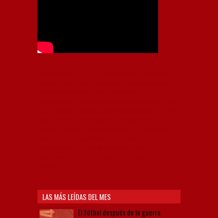
Independiente, CAI, IFC, Independiente Football Club,
Rey de Copas, Rojo, Avellaneda, Fútbol argentino,
Capital Nacional del Fútbol, Todo Rojo, Liga
Profesional de Fútbol, Asociación Argentina de Fútbol,
AFA, Football, hooligans, hinchas, hinchada de fútbol,
Rojo mi buen amigo, Bochini, Libertadores de
América, Ricardo Enrique Bochini, La Caldera del
Diablo, lacalderadeldiablo, Club Atlético
Independiente, Copa Libertadores, Copa
Sudamericana, Soy del Rojo, #TodoRojo, YouTube,
Videos,
LAS MÁS LEÍDAS DEL MES
El fútbol después de la guerra