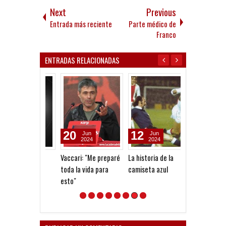
Next
Previous
Entrada más reciente
Parte médico de
Franco
ENTRADAS RELACIONADAS
20
12
02
Jun
Jun
Jul
2024
2024
2021
Vaccari: "Me preparé
La historia de la
Pratto en el r
toda la vida para
camiseta azul
esto"