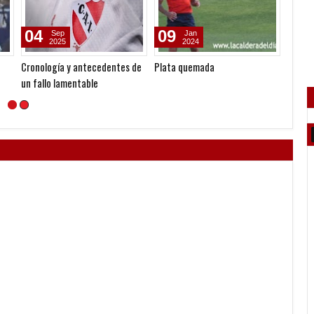
04
09
24
Sep
Jan
2025
2024
Cronología y antecedentes de
Plata quemada
Herma
un fallo lamentable