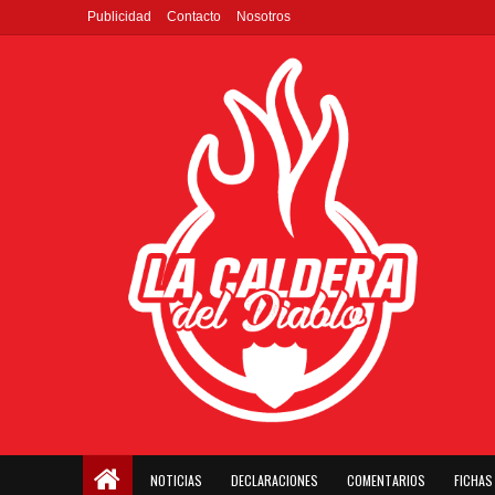
Publicidad
Contacto
Nosotros
NOTICIAS
DECLARACIONES
COMENTARIOS
FICHAS