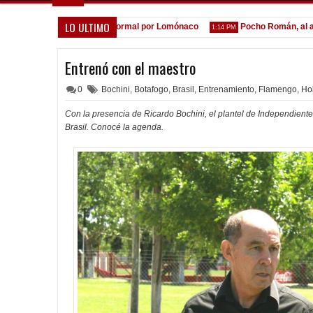
LO ULTIMO
 la espera de la oferta formal por Lomónaco
Pocho Román, al ascen
1:14 PM
Entrenó con el maestro
0
Bochini
,
Botafogo
,
Brasil
,
Entrenamiento
,
Flamengo
,
Ho
Con la presencia de Ricardo Bochini, el plantel de Independient
Brasil. Conocé la agenda.