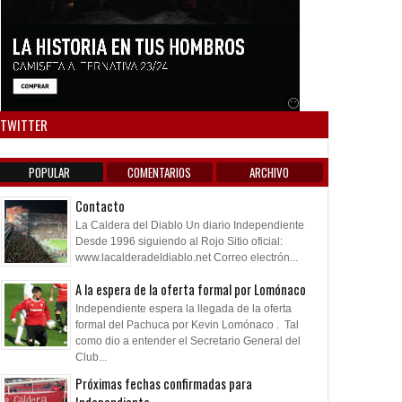
13
09
Jul
Jul
Jul
2026
2026
2026
no Diablo
Independiente vs Liverpool: El
El Mundial del Boc
primer antecedente entre
Anuncio SOICOS
TWITTER
argentinos e ingleses post
Malvinas
POPULAR
COMENTARIOS
ARCHIVO
Contacto
La Caldera del Diablo Un diario Independiente
Desde 1996 siguiendo al Rojo Sitio oficial:
www.lacalderadeldiablo.net Correo electrón...
A la espera de la oferta formal por Lomónaco
Independiente espera la llegada de la oferta
formal del Pachuca por Kevin Lomónaco . Tal
como dio a entender el Secretario General del
Club...
Próximas fechas confirmadas para