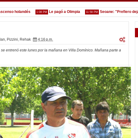
so holandés
Le pagó a Olimpia
Seoane: "Prefiero dejar la 
1:08 PM
11:58 PM
lan
,
Pizzini
,
Rehak
4:16 p.m.
e se entrenó este lunes por la mañana en Villa Domínico. Mañana parte a