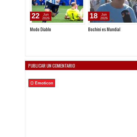
22
18
Jun
Jun
2026
2026
Modo Diablo
Bochini es Mundial
PUBLICAR UN COMENTARIO
Emoticon