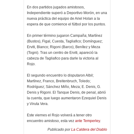
En dos partidos jugados amistosos,
Independiente superó a Deportivo Morón, en una
nueva práctica del equipo de Ariel Holan a la
espera de que comience el fútbol por los puntos.
En primer término jugaron Campaña; Martínez
(Bustos), Figal, Cuesta, Tagliafico; Domínguez;
Erviti, Blanco; Rigoni (Barco), Benítez y Meza
(Togni). Tras un centro de Erviti, apareció la
cabeza de Tagliafico para darle la victoria al
Rojo.
El segundo encuentro lo disputaron Albil;
Martínez, Franco, Breitenbruch, Toledo;
Rodríguez; Sánchez Miño, Meza; E. Denis, G.
Denis y Rigoni. El Tanque Denis, de penal, abrió
la cuenta, que luego aumentaron Ezequiel Denis
y Viruta Vera.
Este viernes el Rojo volverá a tener otro
encuentro amistoso, esta vez
ante Temperley
.
Publicado por
La Caldera del Diablo