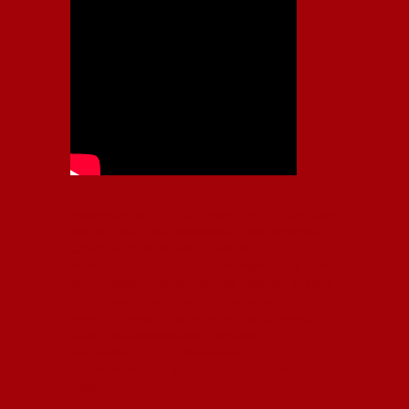
Independiente, CAI, IFC, Independiente Football Club,
Rey de Copas, Rojo, Avellaneda, Fútbol argentino,
Capital Nacional del Fútbol, Todo Rojo, Liga
Profesional de Fútbol, Asociación Argentina de Fútbol,
AFA, Football, hooligans, hinchas, hinchada de fútbol,
Rojo mi buen amigo, Bochini, Libertadores de
América, Ricardo Enrique Bochini, La Caldera del
Diablo, lacalderadeldiablo, Club Atlético
Independiente, Copa Libertadores, Copa
Sudamericana, Soy del Rojo, #TodoRojo, YouTube,
Videos,