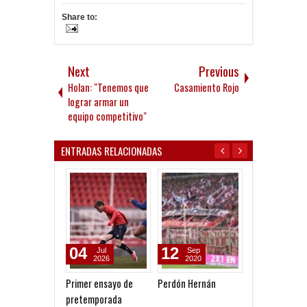
Share to:
Next
Previous
Holan: "Tenemos que
Casamiento Rojo
lograr armar un
equipo competitivo"
ENTRADAS RELACIONADAS
04
12
30
Jul
Sep
Jun
2026
2020
2017
Primer ensayo de
Perdón Hernán
Números finale
pretemporada
Diabólicos