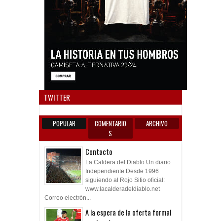
Anun
TWITTER
POPULAR
COMENTARIO
ARCHIVO
S
Contacto
La Caldera del Diablo Un diario
Independiente Desde 1996
siguiendo al Rojo Sitio oficial:
www.lacalderadeldiablo.net
Correo electrón...
A la espera de la oferta formal