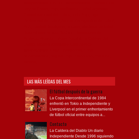
Independiente, CAI, IFC, Independiente Football Club,
Rey de Copas, Rojo, Avellaneda, Fútbol argentino,
Capital Nacional del Fútbol, Todo Rojo, Liga
Profesional de Fútbol, Asociación Argentina de Fútbol,
AFA, Football, hooligans, hinchas, hinchada de fútbol,
Rojo mi buen amigo, Bochini, Libertadores de
América, Ricardo Enrique Bochini, La Caldera del
Diablo, lacalderadeldiablo, Club Atlético
Independiente, Copa Libertadores, Copa
Sudamericana, Soy del Rojo, #TodoRojo, YouTube,
Videos,
LAS MÁS LEÍDAS DEL MES
El fútbol después de la guerra
La Copa Intercontinental de 1984
enfrentó en Tokio a Independiente y
Liverpool en el primer enfrentamiento
de fútbol oficial entre equipos a...
Contacto
La Caldera del Diablo Un diario
Independiente Desde 1996 siguiendo