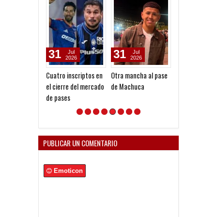
31
31
01
Jul
Jul
Mar
2026
2026
2026
Cuatro inscriptos en
Otra mancha al pase
Homenaje al P
el cierre del mercado
de Machuca
Gigliotti
de pases
PUBLICAR UN COMENTARIO
Emoticon