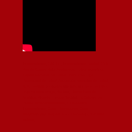
Independiente, CAI, IFC, Independiente Football Club,
Rey de Copas, Rojo, Avellaneda, Fútbol argentino,
Capital Nacional del Fútbol, Todo Rojo, Liga
Profesional de Fútbol, Asociación Argentina de Fútbol,
AFA, Football, hooligans, hinchas, hinchada de fútbol,
Rojo mi buen amigo, Bochini, Libertadores de
América, Ricardo Enrique Bochini, La Caldera del
Diablo, lacalderadeldiablo, Club Atlético
Independiente, Copa Libertadores, Copa
Sudamericana, Soy del Rojo, #TodoRojo, YouTube,
Videos,