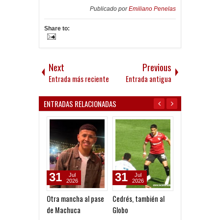
Publicado por
Emiliano Penelas
Share to:
Next
Previous
Entrada más reciente
Entrada antigua
ENTRADAS RELACIONADAS
31
31
27
Jul
Jul
Apr
2026
2026
2023
Otra mancha al pase
Cedrés, también al
Los ex futbolis
de Machuca
Globo
también apoya