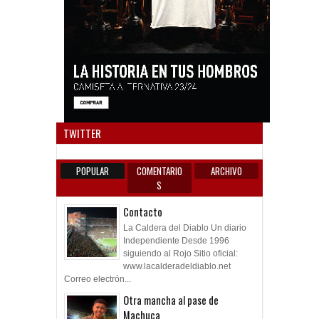
Anun
TWITTER
POPULAR
COMENTARIO
ARCHIVO
S
Contacto
La Caldera del Diablo Un diario
Independiente Desde 1996
siguiendo al Rojo Sitio oficial:
www.lacalderadeldiablo.net
Correo electrón...
Otra mancha al pase de
Machuca