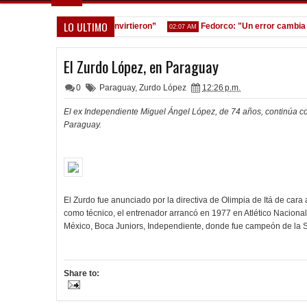
LO ULTIMO
 equivocamos y ellos convirtieron”
Fedorco: "Un error cambia total
02:07 AM
El Zurdo López, en Paraguay
0
Paraguay
,
Zurdo López
12:26 p.m.
El ex Independiente Miguel Ángel López, de 74 años, continúa con
Paraguay.
El Zurdo fue anunciado por la directiva de Olimpia de Itá de cara
como técnico, el entrenador arrancó en 1977 en Atlético Naciona
México, Boca Juniors, Independiente, donde fue campeón de la S
Share to: