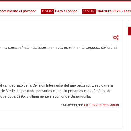
mente el partido"
Para el olvido
Clausura 2026 - Fecha 4 -
11:51 PM
10:54 PM
 su carrera de director técnico, en esta ocasión en la segunda división de
 al campeonato de la División Intermedia del año próximo. En su carrera
l de Medellín, pasando por varios clubes importantes como América de
upercopa 1995, y últimamente en Júnior de Barranquilla.
Publicado por
La Caldera del Diablo