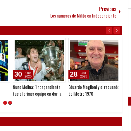
Previous
Los números de Milito en Independiente
30
28
08
Oct
Jul
2025
2025
Nuno Molina: "Independiente
Eduardo Maglioni y el recuerdo
Rogeli
fue el primer equipo en dar la
del Metro 1970
Mundia
vuelta en el Maracaná"
Argent