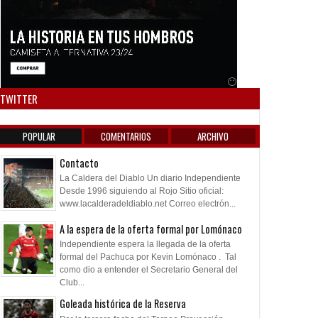
Anuncio SOICOS
TWITTER
POPULAR
COMENTARIOS
ARCHIVO
Contacto
La Caldera del Diablo Un diario Independiente
Desde 1996 siguiendo al Rojo Sitio oficial:
www.lacalderadeldiablo.net Correo electrón...
A la espera de la oferta formal por Lomónaco
Independiente espera la llegada de la oferta
formal del Pachuca por Kevin Lomónaco . Tal
como dio a entender el Secretario General del
Club...
Goleada histórica de la Reserva