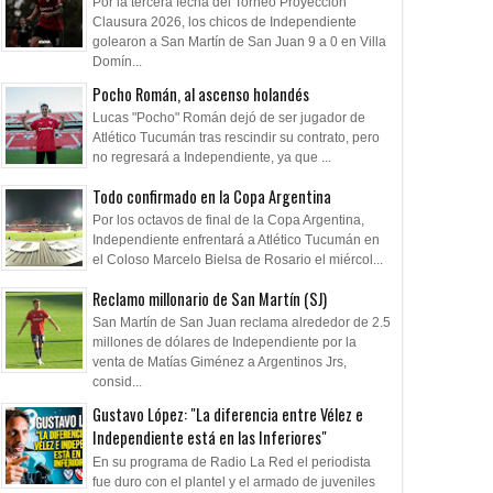
Por la tercera fecha del Torneo Proyección
Clausura 2026, los chicos de Independiente
golearon a San Martín de San Juan 9 a 0 en Villa
Domín...
Pocho Román, al ascenso holandés
Lucas "Pocho" Román dejó de ser jugador de
Atlético Tucumán tras rescindir su contrato, pero
no regresará a Independiente, ya que ...
Todo confirmado en la Copa Argentina
Por los octavos de final de la Copa Argentina,
Independiente enfrentará a Atlético Tucumán en
el Coloso Marcelo Bielsa de Rosario el miércol...
Reclamo millonario de San Martín (SJ)
San Martín de San Juan reclama alrededor de 2.5
millones de dólares de Independiente por la
venta de Matías Giménez a Argentinos Jrs,
consid...
Gustavo López: "La diferencia entre Vélez e
Independiente está en las Inferiores"
En su programa de Radio La Red el periodista
fue duro con el plantel y el armado de juveniles