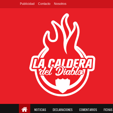
Publicidad
Contacto
Nosotros
NOTICIAS
DECLARACIONES
COMENTARIOS
FICHAS