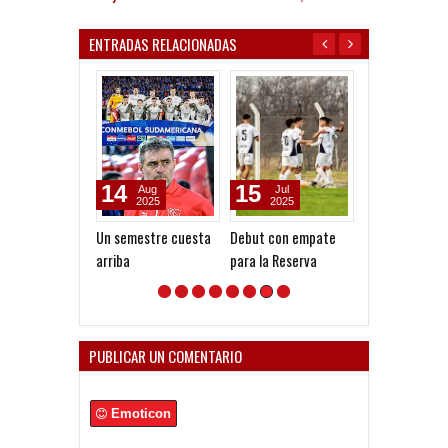
ENTRADAS RELACIONADAS
14
15
02
Aug
Jul
May
2025
2025
2026
Un semestre cuesta
Debut con empate
Apertura 2026 
arriba
para la Reserva
Fecha 9 - San
Lorenzo
PUBLICAR UN COMENTARIO
Emoticon