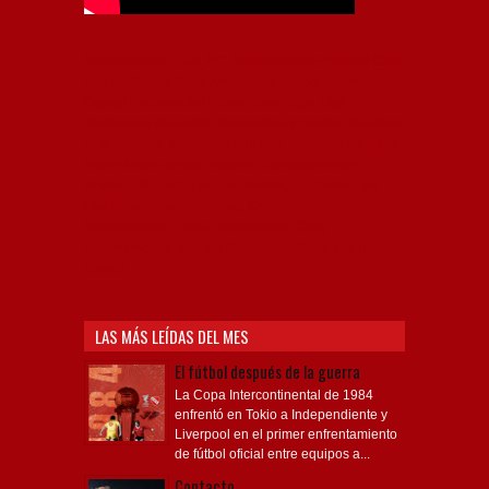
Independiente, CAI, IFC, Independiente Football Club,
Rey de Copas, Rojo, Avellaneda, Fútbol argentino,
Capital Nacional del Fútbol, Todo Rojo, Liga
Profesional de Fútbol, Asociación Argentina de Fútbol,
AFA, Football, hooligans, hinchas, hinchada de fútbol,
Rojo mi buen amigo, Bochini, Libertadores de
América, Ricardo Enrique Bochini, La Caldera del
Diablo, lacalderadeldiablo, Club Atlético
Independiente, Copa Libertadores, Copa
Sudamericana, Soy del Rojo, #TodoRojo, YouTube,
Videos,
LAS MÁS LEÍDAS DEL MES
El fútbol después de la guerra
La Copa Intercontinental de 1984
enfrentó en Tokio a Independiente y
Liverpool en el primer enfrentamiento
de fútbol oficial entre equipos a...
Contacto