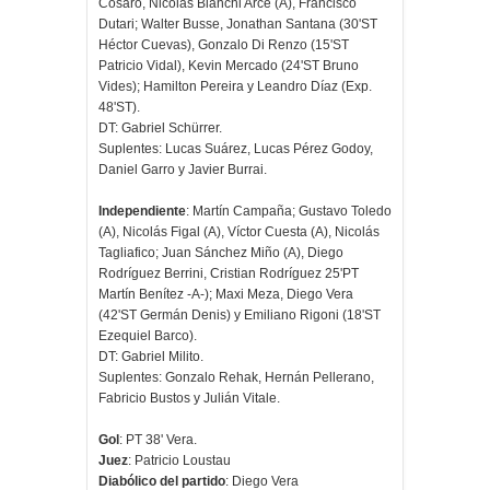
Cosaro, Nicolás Bianchi Arce (A), Francisco
Dutari; Walter Busse, Jonathan Santana (30'ST
Héctor Cuevas), Gonzalo Di Renzo (15'ST
Patricio Vidal), Kevin Mercado (24'ST Bruno
Vides); Hamilton Pereira y Leandro Díaz (Exp.
48'ST).
DT: Gabriel Schürrer.
Suplentes: Lucas Suárez, Lucas Pérez Godoy,
Daniel Garro y Javier Burrai.
Independiente
: Martín Campaña; Gustavo Toledo
(A), Nicolás Figal (A), Víctor Cuesta (A), Nicolás
Tagliafico; Juan Sánchez Miño (A), Diego
Rodríguez Berrini, Cristian Rodríguez 25'PT
Martín Benítez -A-); Maxi Meza, Diego Vera
(42'ST Germán Denis) y Emiliano Rigoni (18'ST
Ezequiel Barco).
DT: Gabriel Milito.
Suplentes: Gonzalo Rehak, Hernán Pellerano,
Fabricio Bustos y Julián Vitale.
Gol
: PT 38' Vera.
Juez
: Patricio Loustau
Diabólico del partido
: Diego Vera