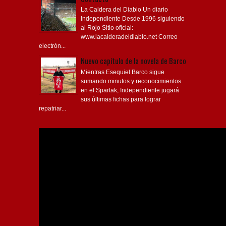
La Caldera del Diablo Un diario
Independiente Desde 1996 siguiendo
al Rojo Sitio oficial:
www.lacalderadeldiablo.net Correo
electrón...
Nuevo capítulo de la novela de Barco
Mientras Esequiel Barco sigue
sumando minutos y reconocimientos
en el Spartak, Independiente jugará
sus últimas fichas para lograr
repatriar...