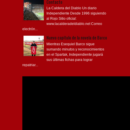
La Caldera del Diablo Un diario
Independiente Desde 1996 siguiendo
al Rojo Sitio oficial:
www.lacalderadeldiablo.net Correo
electrón...
Nuevo capítulo de la novela de Barco
Mientras Esequiel Barco sigue
sumando minutos y reconocimientos
en el Spartak, Independiente jugará
sus últimas fichas para lograr
repatriar...