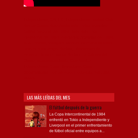
Independiente, CAI, IFC, Independiente Football Club,
Rey de Copas, Rojo, Avellaneda, Fútbol argentino,
Capital Nacional del Fútbol, Todo Rojo, Liga
Profesional de Fútbol, Asociación Argentina de Fútbol,
AFA, Football, hooligans, hinchas, hinchada de fútbol,
Rojo mi buen amigo, Bochini, Libertadores de
América, Ricardo Enrique Bochini, La Caldera del
Diablo, lacalderadeldiablo, Club Atlético
Independiente, Copa Libertadores, Copa
Sudamericana, Soy del Rojo, #TodoRojo, YouTube,
Videos,
LAS MÁS LEÍDAS DEL MES
El fútbol después de la guerra
La Copa Intercontinental de 1984
enfrentó en Tokio a Independiente y
Liverpool en el primer enfrentamiento
de fútbol oficial entre equipos a...
Contacto