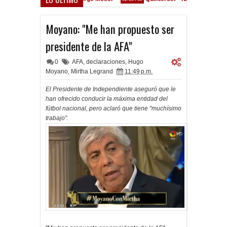
Convocados ante el Calamar
17 PM
Moyano: "Me han propuesto ser
presidente de la AFA"
0
AFA
,
declaraciones
,
Hugo
Moyano
,
Mirtha Legrand
11:49 p.m.
El Presidente de Independiente aseguró que le
han ofrecido conducir la máxima entidad del
fútbol nacional, pero aclaró que tiene "muchísimo
trabajo".