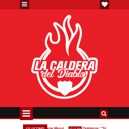
LO ULTIMO
Homenaje a Jorge Messi
Quinteros: "Tuvimos dos errores, 
11:47 AM
02:15 AM