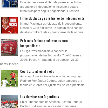
Este viernes cerró el libro de pases en el fútbol
án
Rodrigo Rey, a corazón abierto:
Tony Santos: "Es '
argentino e Independiente inscribió a cuatro
el arco como mandato para
importante' porque
futbolistas para seguir negociando. Ellos son...
defender al grupo, qué
blindaje de Indepe
Firmó Machuca y es refuerzo de Independiente
aprendió de su hijo con TEA y la
frente a las SAD"
Imanol Machuca es refuerzo de Independiente.
cinta de capitán en el Rojo
Desde el Club emitieron un comunicado con los
detalles contractuales y financieros de la adquis...
Próximas fechas confirmadas para
Independiente
La Liga Profesional dio a conocer la
programacion de las fechas 4 a 7 del Clausura
2026. Fecha 4 - Sábado 8 de agosto - 21.30
horas Indepe...
Cedrés, también al Globo
Así como Ignacio Pussetto, el volante uruguayo
Rodrigo Fernández Cedres, quien tampoco era
tenido en cuenta por Quinteros, se va a préstamo
...
Las Malvinas son Argentinas
En el Libertadores de América Ricardo Enrique
Bochini pudieron verse casi diez banderas