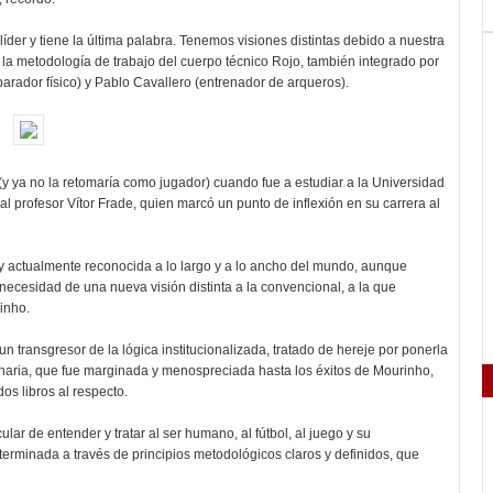
líder y tiene la última palabra. Tenemos visiones distintas debido a nuestra
e la metodología de trabajo del cuerpo técnico Rojo, también integrado por
ador físico) y Pablo Cavallero (entrenador de arqueros).
 (y ya no la retomaría como jugador) cuando fue a estudiar a la Universidad
l profesor Vítor Frade, quien marcó un punto de inflexión en su carrera al
y actualmente reconocida a lo largo y a lo ancho del mundo, aunque
necesidad de una nueva visión distinta a la convencional, a la que
inho.
n transgresor de la lógica institucionalizada, tratado de hereje por ponerla
naria, que fue marginada y menospreciada hasta los éxitos de Mourinho,
os libros al respecto.
ar de entender y tratar al ser humano, al fútbol, al juego y su
erminada a través de principios metodológicos claros y definidos, que