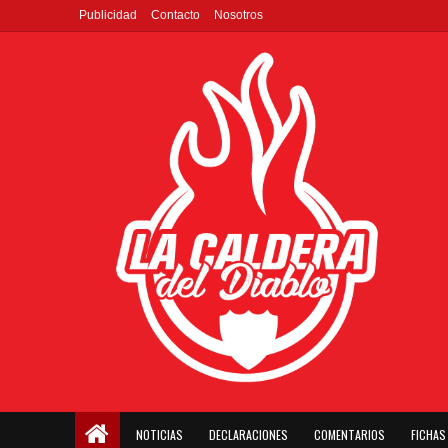
Publicidad
Contacto
Nosotros
NOTICIAS
DECLARACIONES
COMENTARIOS
FICHAS