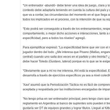
"Un entrenador -abundó- debe tener una idea de juego, clara y 
contexto debe adaptarla teniendo en cuenta la cultura del país y de
que va a contar, las circunstancias del momento en el que llega 
todos los implicados en el proceso, con la intención de que su e
"Esto podrá ser conseguido a través de los entrenamientos, res
comportamiento, o mejor dicho acciones e interacciones, tanto a 
especificidad, pero a todos los niveles" agregó.
Para ejemplificar expresó: "La especificidad tiene que ver con el 
jugador dentro del todo. ¿Me interesa que Pisano (Matías, enganc
central) cuando uno salta dos veces en el partido y otro treinta
debe hacer Toledo (Gustavo, lateral) porque es lo que se le exige
"Obviamente que a mí no me interesa. Ahí está la especificidad. E
desarrolla a través de ejercicios específicos ya sea a nivel colectivo
'Xavi' asumió que la Periodización Táctica no es fácil de compr
aceptada y respaldada por las instituciones encargadas de impar
"No tengo prisa en ser entrenador principal, pero tengo claro que 
reglamento en Argentina al banco de suplentes solo pueden ir tre
gustaría ser DT de equipos grandes y lograr títulos. Llegué al fútb