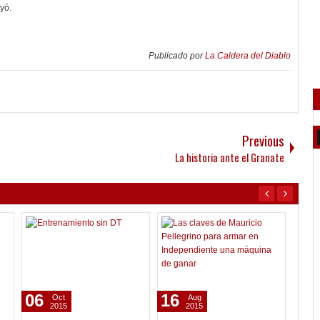
uyó.
Publicado por
La Caldera del Diablo
Previous
La historia ante el Granate
06
16
24
Oct
Aug
2015
2015