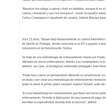
"Mauricio nos obliga a opinar y todo es debatido, aunque él es el 
cultura y formación y eso nos enriquece", reveló el español sobr
Carlos Compagnucci (ayudante de campo), Gabriel Macaya (prepar
A los 22 años, Tamarit dejó temporalmente su carrera futbolística
de Oporto en Portugal, donde conocería al ex DT y jugador y actua
introducirlo en la Periodización Táctica.
Se trata de una metodología de entrenamiento creada por Frade 
utilizada por pocos entrenadores, debido a su complejidad y a la 
adhiere, por caso, el prestigioso entrenador portugués José Mour
"Frade tuvo y tiene un pensamiento diferente al convencional, es u
en duda y por crear una metodología de entrenamiento revolucio
quien la elevó al primer plano mundial" explicó Tamarit, autor de d
"Es una metodología de entrenamiento que tiene una forma particul
entrenamiento. Permite la fabricación de una manera de jugar det
permiten la especificidad durante todo el proceso", definió.