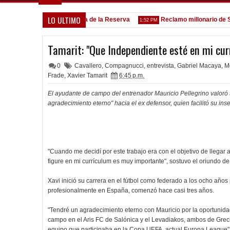
LO ULTIMO
Goleada histórica de la Reserva
Reclamo millonario de San M
5:13 PM
1:52 PM
Tamarit: "Que Independiente esté en mi cu
0
Cavallero
,
Compagnucci
,
entrevista
,
Gabriel Macaya
,
M
Frade
,
Xavier Tamarit
6:45 p.m.
El ayudante de campo del entrenador Mauricio Pellegrino valoró 
agradecimiento eterno" hacia el ex defensor, quien facilitó su ins
"Cuando me decidí por este trabajo era con el objetivo de llegar
figure en mi currículum es muy importante", sostuvo el oriundo d
Xavi inició su carrera en el fútbol como federado a los ocho años
profesionalmente en España, comenzó hace casi tres años.
"Tendré un agradecimiento eterno con Mauricio por la oportunid
campo en el Aris FC de Salónica y el Levadiakos, ambos de Greci
equipo que participaba en la Copa UEFA, actual Europa League",