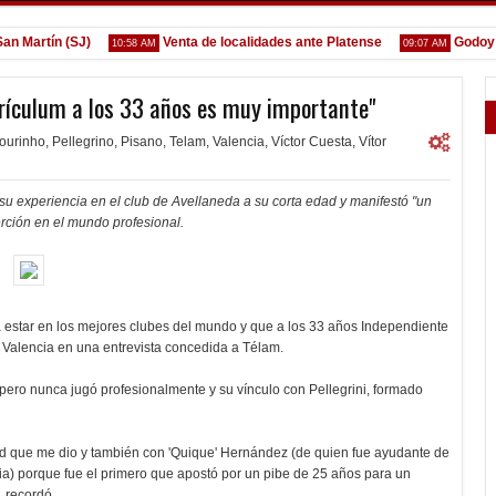
artín (SJ)
Venta de localidades ante Platense
Godoy des
10:58 AM
09:07 AM
rrículum a los 33 años es muy importante"
ourinho
,
Pellegrino
,
Pisano
,
Telam
,
Valencia
,
Víctor Cuesta
,
Vítor
su experiencia en el club de Avellaneda a su corta edad y manifestó "un
erción en el mundo profesional.
 a estar en los mejores clubes del mundo y que a los 33 años Independiente
e Valencia en una entrevista concedida a Télam.
 pero nunca jugó profesionalmente y su vínculo con Pellegrini, formado
ad que me dio y también con 'Quique' Hernández (de quien fue ayudante de
a) porque fue el primero que apostó por un pibe de 25 años para un
 recordó.