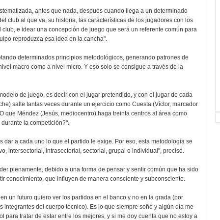
sistematizada, antes que nada, después cuando llega a un determinado
l club al que va, su historia, las características de los jugadores con los
al club, e idear una concepción de juego que será un referente común para
quipo reproduzca esa idea en la cancha".
petando determinados principios metodológicos, generando patrones de
nivel macro como a nivel micro. Y eso solo se consigue a través de la
modelo de juego, es decir con el jugar pretendido, y con el jugar de cada
he) salte tantas veces durante un ejercicio como Cuesta (Víctor, marcador
? ¿O que Méndez (Jesús, mediocentro) haga treinta centros al área como
 durante la competición?".
s dar a cada uno lo que el partido le exige. Por eso, esta metodología se
, intersectorial, intrasectorial, sectorial, grupal o individual", precisó.
ender plenamente, debido a una forma de pensar y sentir común que ha sido
tir conocimiento, que influyen de manera consciente y subconsciente.
en un futuro quiero ver los partidos en el banco y no en la grada (por
s integrantes del cuerpo técnico). Es lo que siempre soñé y algún día me
ol para tratar de estar entre los mejores, y si me doy cuenta que no estoy a