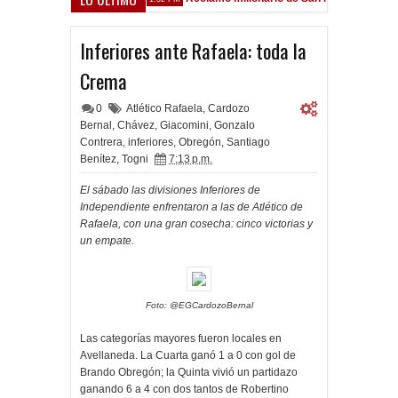
Sarsfield
Inferiores ante Rafaela: toda la
Crema
0
Atlético Rafaela
,
Cardozo
Bernal
,
Chávez
,
Giacomini
,
Gonzalo
Contrera
,
inferiores
,
Obregón
,
Santiago
Benítez
,
Togni
7:13 p.m.
El sábado las divisiones Inferiores de
Independiente enfrentaron a las de Atlético de
Rafaela, con una gran cosecha: cinco victorias y
un empate.
Foto: @EGCardozoBernal
Las categorías mayores fueron locales en
Avellaneda. La Cuarta ganó 1 a 0 con gol de
Brando Obregón; la Quinta vivió un partidazo
ganando 6 a 4 con dos tantos de Robertino