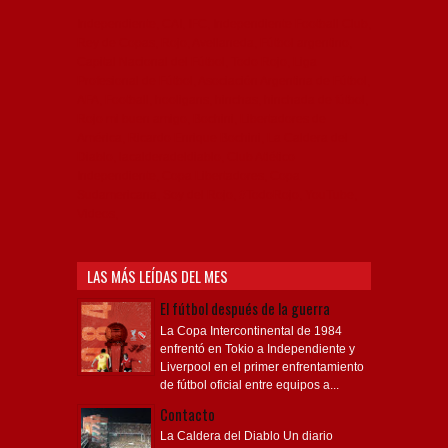
Independiente, CAI, IFC, Independiente Football Club,
Rey de Copas, Rojo, Avellaneda, Fútbol argentino,
Capital Nacional del Fútbol, Todo Rojo, Liga
Profesional de Fútbol, Asociación Argentina de Fútbol,
AFA, Football, hooligans, hinchas, hinchada de fútbol,
Rojo mi buen amigo, Bochini, Libertadores de
América, Ricardo Enrique Bochini, La Caldera del
Diablo, lacalderadeldiablo, Club Atlético
Independiente, Copa Libertadores, Copa
Sudamericana, Soy del Rojo, #TodoRojo, YouTube,
Videos,
LAS MÁS LEÍDAS DEL MES
El fútbol después de la guerra
La Copa Intercontinental de 1984
enfrentó en Tokio a Independiente y
Liverpool en el primer enfrentamiento
de fútbol oficial entre equipos a...
Contacto
La Caldera del Diablo Un diario