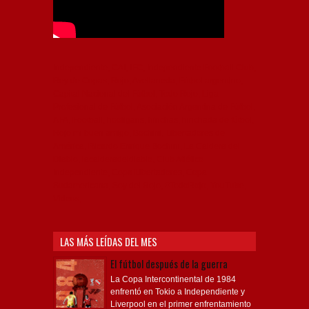
Independiente, CAI, IFC, Independiente Football Club,
Rey de Copas, Rojo, Avellaneda, Fútbol argentino,
Capital Nacional del Fútbol, Todo Rojo, Liga
Profesional de Fútbol, Asociación Argentina de Fútbol,
AFA, Football, hooligans, hinchas, hinchada de fútbol,
Rojo mi buen amigo, Bochini, Libertadores de
América, Ricardo Enrique Bochini, La Caldera del
Diablo, lacalderadeldiablo, Club Atlético
Independiente, Copa Libertadores, Copa
Sudamericana, Soy del Rojo, #TodoRojo, YouTube,
Videos,
LAS MÁS LEÍDAS DEL MES
El fútbol después de la guerra
La Copa Intercontinental de 1984
enfrentó en Tokio a Independiente y
Liverpool en el primer enfrentamiento