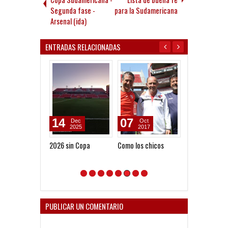
Segunda fase -
para la Sudamericana
Arsenal (ida)
ENTRADAS RELACIONADAS
14
07
17
Dec
Oct
Sep
2025
2017
2015
2026 sin Copa
Como los chicos
Lo definió la je
PUBLICAR UN COMENTARIO