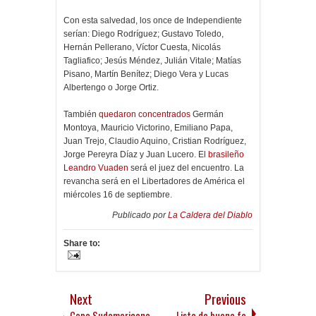
Con esta salvedad, los once de Independiente
serían: Diego Rodríguez; Gustavo Toledo,
Hernán Pellerano, Víctor Cuesta, Nicolás
Tagliafico; Jesús Méndez, Julián Vitale; Matías
Pisano, Martín Benítez; Diego Vera y Lucas
Albertengo o Jorge Ortiz.
También
quedaron concentrados
Germán
Montoya, Mauricio Victorino, Emiliano Papa,
Juan Trejo, Claudio Aquino, Cristian Rodríguez,
Jorge Pereyra Díaz y Juan Lucero. El
brasileño
Leandro Vuaden
será el juez del encuentro. La
revancha será en el Libertadores de América el
miércoles 16 de septiembre.
Publicado por
La Caldera del Diablo
Share to:
Next
Previous
Copa Sudamericana -
Lista de buena fe