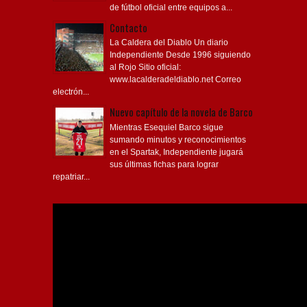
de fútbol oficial entre equipos a...
Contacto
La Caldera del Diablo Un diario
Independiente Desde 1996 siguiendo
al Rojo Sitio oficial:
www.lacalderadeldiablo.net Correo
electrón...
Nuevo capítulo de la novela de Barco
Mientras Esequiel Barco sigue
sumando minutos y reconocimientos
en el Spartak, Independiente jugará
sus últimas fichas para lograr
repatriar...