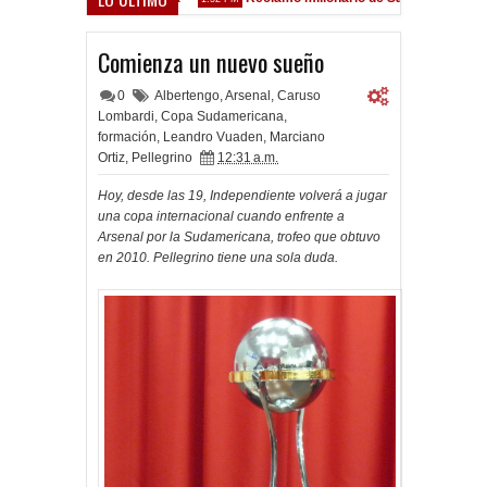
z Sarsfield
Comienza un nuevo sueño
0
Albertengo
,
Arsenal
,
Caruso
Lombardi
,
Copa Sudamericana
,
formación
,
Leandro Vuaden
,
Marciano
Ortiz
,
Pellegrino
12:31 a.m.
Hoy, desde las 19, Independiente volverá a jugar
una copa internacional cuando enfrente a
Arsenal por la Sudamericana, trofeo que obtuvo
en 2010. Pellegrino tiene una sola duda.