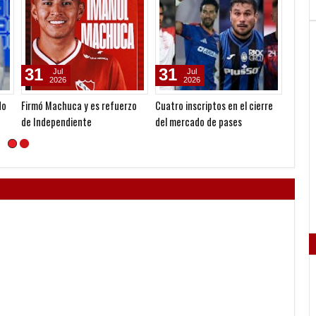
01
23
05
Apr
Jan
2026
2021
1078: Todos los futbolistas que
Braian Romero: “En plena
Reclam
jugaron en Independiente en el
pandemia me dijeron que no me
Martín
profesionalismo
iban a tener en cuenta"