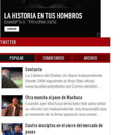
Anuncio SOICOS
TWITTER
POPULAR
COMENTARIOS
ARCHIVO
Contacto
La Caldera del Diablo Un diario Independiente
Desde 1996 siguiendo al Rojo Sitio oficial:
www.lacalderadeldiablo.net Correo electrón...
Otra mancha al pase de Machuca
Cuando ayer Machuca tenía todo listo para sellar
su vínculo con Independiente, hoy trascendió que
al momento de la firma apareció una comisi...
Cuatro inscriptos en el cierre del mercado de
pases