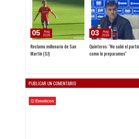
31
31
Jul
Jul
2026
2026
Otra mancha al pase de
Cedrés, también al Globo
Machuca
PUBLICAR UN COMENTARIO
Emoticon