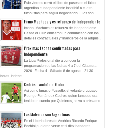
Este viernes cerró el libro de pases en el fútbol
argentino e Independiente inscribió a cuatro
futbolistas para seguir negociando. Ellos son...
Firmó Machuca y es refuerzo de Independiente
Imanol Machuca es refuerzo de Independiente.
Desde el Club emitieron un comunicado con los
detalles contractuales y financieros de la adquis...
Próximas fechas confirmadas para
Independiente
La Liga Profesional dio a conocer la
programacion de las fechas 4 a 7 del Clausura
2026. Fecha 4 - Sábado 8 de agosto - 21.30
horas Indepe...
Cedrés, también al Globo
Así como Ignacio Pussetto, el volante uruguayo
Rodrigo Fernández Cedres, quien tampoco era
tenido en cuenta por Quinteros, se va a préstamo
...
Las Malvinas son Argentinas
En el Libertadores de América Ricardo Enrique
Bochini pudieron verse casi diez banderas