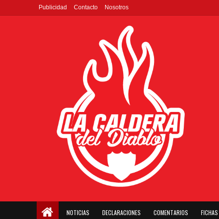
Publicidad
Contacto
Nosotros
NOTICIAS
DECLARACIONES
COMENTARIOS
FICHAS