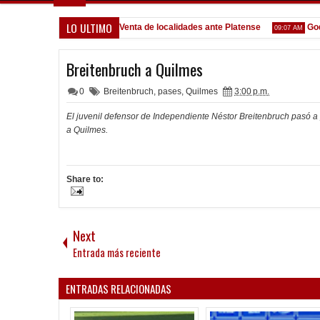
LO ULTIMO
e San Martín (SJ)
Venta de localidades ante Platense
God
10:58 AM
09:07 AM
Breitenbruch a Quilmes
0
Breitenbruch
,
pases
,
Quilmes
3:00 p.m.
El juvenil defensor de Independiente Néstor Breitenbruch pasó 
a Quilmes.
Share to:
Next
Entrada más reciente
ENTRADAS RELACIONADAS