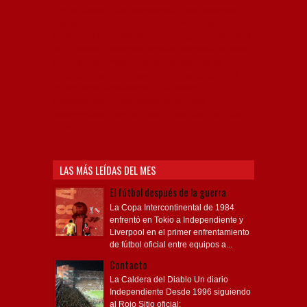
Independiente, CAI, IFC, Independiente Football Club,
Rey de Copas, Rojo, Avellaneda, Fútbol argentino,
Capital Nacional del Fútbol, Todo Rojo, Liga
Profesional de Fútbol, Asociación Argentina de Fútbol,
AFA, Football, hooligans, hinchas, hinchada de fútbol,
Rojo mi buen amigo, Bochini, Libertadores de
América, Ricardo Enrique Bochini, La Caldera del
Diablo, lacalderadeldiablo, Club Atlético
Independiente, Copa Libertadores, Copa
Sudamericana, Soy del Rojo, #TodoRojo, YouTube,
Videos,
LAS MÁS LEÍDAS DEL MES
El fútbol después de la guerra
La Copa Intercontinental de 1984
enfrentó en Tokio a Independiente y
Liverpool en el primer enfrentamiento
de fútbol oficial entre equipos a...
Contacto
La Caldera del Diablo Un diario
Independiente Desde 1996 siguiendo