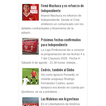
futbolistas para seguir negociando. Ellos son...
Firmó Machuca y es refuerzo de
Independiente
Imanol Machuca es refuerzo de
Independiente. Desde el Club
emitieron un comunicado con los
detalles contractuales y financieros de la
adquis...
Próximas fechas confirmadas
para Independiente
La Liga Profesional dio a conocer
la programacion de las fechas 4 a
7 del Clausura 2026. Fecha 4 -
Sábado 8 de agosto - 21.30 horas Indepe...
Cedrés, también al Globo
Así como Ignacio Pussetto, el
volante uruguayo Rodrigo
Fernández Cedres, quien
tampoco era tenido en cuenta por
Quinteros, se va a préstamo ...
Las Malvinas son Argentinas