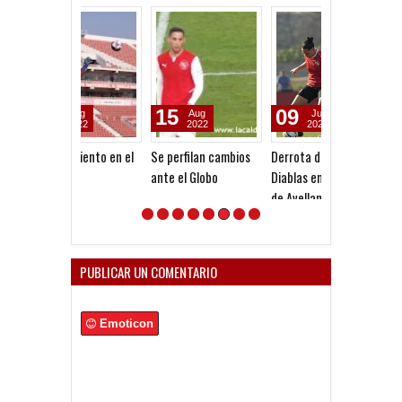
15
09
07
Aug
Jul
Jul
2022
2026
2026
Se perfilan cambios
Derrota de Las
Decí siete
ante el Globo
Diablas en el Clásico
de Avellaneda
PUBLICAR UN COMENTARIO
Emoticon