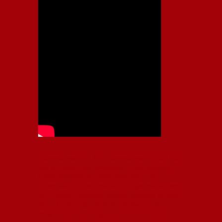
Independiente, CAI, IFC, Independiente Football Club,
Rey de Copas, Rojo, Avellaneda, Fútbol argentino,
Capital Nacional del Fútbol, Todo Rojo, Liga
Profesional de Fútbol, Asociación Argentina de Fútbol,
AFA, Football, hooligans, hinchas, hinchada de fútbol,
Rojo mi buen amigo, Bochini, Libertadores de
América, Ricardo Enrique Bochini, La Caldera del