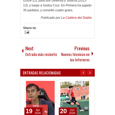
(2009-12), pasó por Defensa y Justicia (2012-
13), y luego a Godoy Cruz. En Primera ha jugado
35 partidos, y convirtió cuatro goles.
Publicado por
La Caldera del Diablo
Share to:
Next
Previous
Entrada más reciente
Nuevos técnicos en
las Inferiores
ENTRADAS RELACIONADAS
19
20
05
Apr
Jun
May
2026
2026
2026