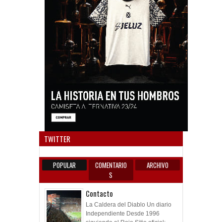
Anun
TWITTER
POPULAR
COMENTARIO
ARCHIVO
S
Contacto
La Caldera del Diablo Un diario
Independiente Desde 1996