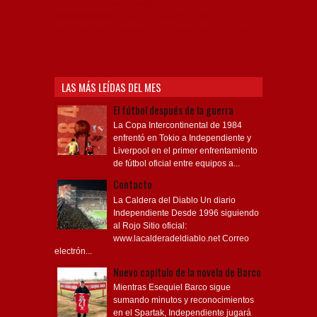
Diablo, lacalderadeldiablo, Club Atlético
Independiente, Copa Libertadores, Copa
Sudamericana, Soy del Rojo, #TodoRojo, YouTube,
Videos,
LAS MÁS LEÍDAS DEL MES
El fútbol después de la guerra
La Copa Intercontinental de 1984
enfrentó en Tokio a Independiente y
Liverpool en el primer enfrentamiento
de fútbol oficial entre equipos a...
Contacto
La Caldera del Diablo Un diario
Independiente Desde 1996 siguiendo
al Rojo Sitio oficial:
www.lacalderadeldiablo.net Correo
electrón...
Nuevo capítulo de la novela de Barco
Mientras Esequiel Barco sigue
sumando minutos y reconocimientos
en el Spartak, Independiente jugará