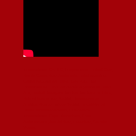
Independiente, CAI, IFC, Independiente Football Club,
Rey de Copas, Rojo, Avellaneda, Fútbol argentino,
Capital Nacional del Fútbol, Todo Rojo, Liga
Profesional de Fútbol, Asociación Argentina de Fútbol,
AFA, Football, hooligans, hinchas, hinchada de fútbol,
Rojo mi buen amigo, Bochini, Libertadores de
América, Ricardo Enrique Bochini, La Caldera del
Diablo, lacalderadeldiablo, Club Atlético
Independiente, Copa Libertadores, Copa
Sudamericana, Soy del Rojo, #TodoRojo, YouTube,
Videos,