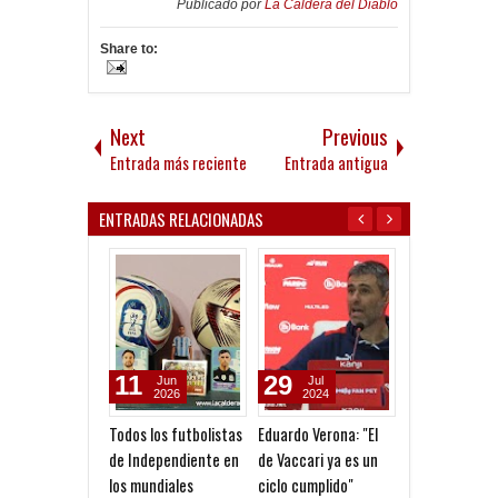
Publicado por
La Caldera del Diablo
Share to:
Next
Previous
Entrada más reciente
Entrada antigua
ENTRADAS RELACIONADAS
11
29
02
Jun
Jul
Apr
2026
2024
2023
Todos los futbolistas
Eduardo Verona: "El
Monzón: "Estoy
de Independiente en
de Vaccari ya es un
servicio de
los mundiales
ciclo cumplido"
Independiente