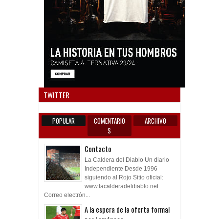
Anun
TWITTER
POPULAR
COMENTARIO
ARCHIVO
S
Contacto
La Caldera del Diablo Un diario
Independiente Desde 1996
siguiendo al Rojo Sitio oficial:
www.lacalderadeldiablo.net
Correo electrón...
A la espera de la oferta formal