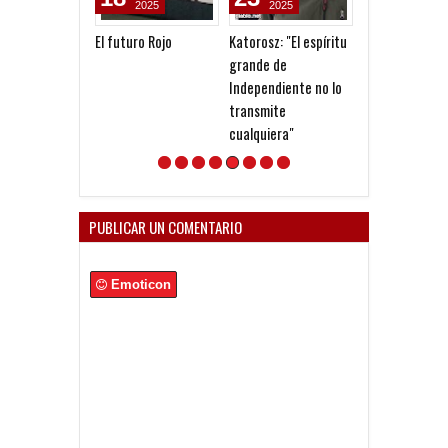
2025
2025
2026
El futuro Rojo
Katorosz: "El espíritu
1078: Todos lo
grande de
futbolistas qu
Independiente no lo
jugaron en
transmite
Independiente 
cualquiera"
profesionalism
PUBLICAR UN COMENTARIO
Emoticon