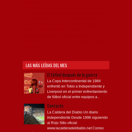
Capital Nacional del Fútbol, Todo Rojo, Liga
Profesional de Fútbol, Asociación Argentina de Fútbol,
AFA, Football, hooligans, hinchas, hinchada de fútbol,
Rojo mi buen amigo, Bochini, Libertadores de
América, Ricardo Enrique Bochini, La Caldera del
Diablo, lacalderadeldiablo, Club Atlético
Independiente, Copa Libertadores, Copa
Sudamericana, Soy del Rojo, #TodoRojo, YouTube,
Videos,
LAS MÁS LEÍDAS DEL MES
El fútbol después de la guerra
La Copa Intercontinental de 1984
enfrentó en Tokio a Independiente y
Liverpool en el primer enfrentamiento
de fútbol oficial entre equipos a...
Contacto
La Caldera del Diablo Un diario
Independiente Desde 1996 siguiendo
al Rojo Sitio oficial:
www.lacalderadeldiablo.net Correo