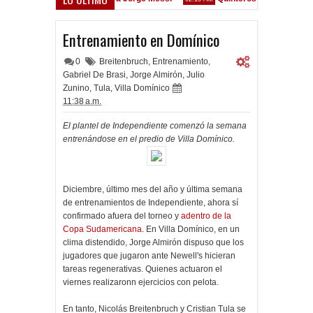
Convocados ante el Calamar
9:17 PM
Entrenamiento en Domínico
0
Breitenbruch
,
Entrenamiento
,
Gabriel De Brasi
,
Jorge Almirón
,
Julio
Zunino
,
Tula
,
Villa Domínico
11:38 a.m.
El plantel de Independiente comenzó la semana
entrenándose en el predio de Villa Domínico.
Diciembre, último mes del año y última semana
de entrenamientos de Independiente, ahora sí
confirmado afuera del torneo y
adentro de la
Copa Sudamericana
. En Villa Domínico, en un
clima distendido, Jorge Almirón dispuso que los
jugadores que jugaron ante Newell's hicieran
tareas regenerativas. Quienes actuaron el
viernes realizaronn ejercicios con pelota.
En tanto, Nicolás Breitenbruch y Cristian Tula se