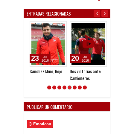
ENTRADAS RELACIONADAS
23
20
12
Jul
Jul
Jul
2016
2016
2026
Sánchez Miño, Rojo
Dos victorias ante
El futsal se qu
Camioneros
con el Clásico
Boca
PUBLICAR UN COMENTARIO
Emoticon