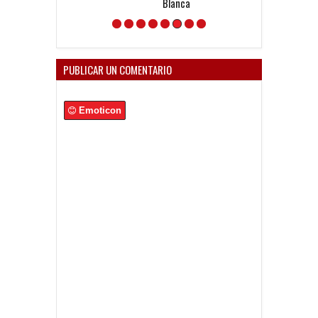
Blanca
presente, aun
trabajé mucho
poder lograrlo
PUBLICAR UN COMENTARIO
Emoticon