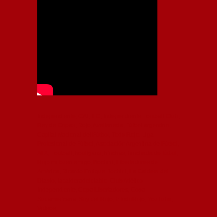
Independiente, CAI, IFC, Independiente Football Club,
Rey de Copas, Rojo, Avellaneda, Fútbol argentino,
Capital Nacional del Fútbol, Todo Rojo, Liga
Profesional de Fútbol, Asociación Argentina de Fútbol,
AFA, Football, hooligans, hinchas, hinchada de fútbol,
Rojo mi buen amigo, Bochini, Libertadores de
América, Ricardo Enrique Bochini, La Caldera del
Diablo, lacalderadeldiablo, Club Atlético
Independiente, Copa Libertadores, Copa
Sudamericana, Soy del Rojo, #TodoRojo, YouTube,
Videos,