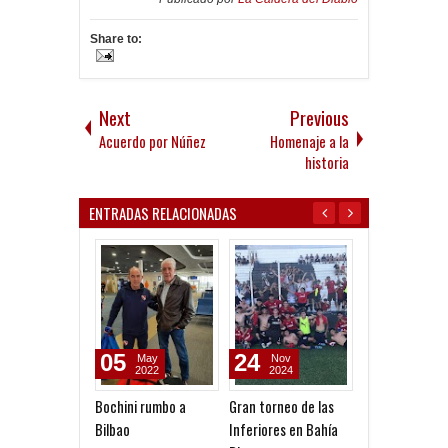
Share to:
Next
Previous
Acuerdo por Núñez
Homenaje a la
historia
ENTRADAS RELACIONADAS
05
24
17
May
Nov
Feb
2022
2024
2024
Bochini rumbo a
Gran torneo de las
Fedorco: "Nun
Bilbao
Inferiores en Bahía
imaginé este