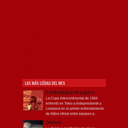
Independiente, CAI, IFC, Independiente Football Club,
Rey de Copas, Rojo, Avellaneda, Fútbol argentino,
Capital Nacional del Fútbol, Todo Rojo, Liga
Profesional de Fútbol, Asociación Argentina de Fútbol,
AFA, Football, hooligans, hinchas, hinchada de fútbol,
Rojo mi buen amigo, Bochini, Libertadores de
América, Ricardo Enrique Bochini, La Caldera del
Diablo, lacalderadeldiablo, Club Atlético
Independiente, Copa Libertadores, Copa
Sudamericana, Soy del Rojo, #TodoRojo, YouTube,
Videos,
LAS MÁS LEÍDAS DEL MES
El fútbol después de la guerra
La Copa Intercontinental de 1984
enfrentó en Tokio a Independiente y
Liverpool en el primer enfrentamiento
de fútbol oficial entre equipos a...
Contacto