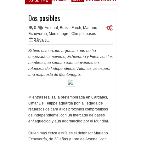
n Liniers
Clausura 2026 - Fecha 3 - Vélez Sarsfield
9:36 PM
Dos posibles
0
Arsenal
,
Brasil
,
Furch
,
Mariano
Echeverría
,
Montenegro
,
Olimpo
,
pases
3:50 p.m.
Si bien el mercado argentino aún no ha
empezado a moverse, Echeverría y Furch son los
nombres que suenan para convertirse en
refuerzos de Independiente. Además, se espera
una respuesta de Montenegro.
Mientras realiza la pretemporada en Cardales,
Omar De Felippe aguarda por la llegada de
refuerzos de cara a los próximos compromisos
de Independiente, con un mercado de pases
enflaquecido y aún adormecido por el Mundial.
Quien más cerca estría es el defensor Mariano
Echeverría, de 33 años y libre de Arsenal, con