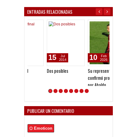
ENTRADAS RELACIONADAS
15
10
09
Jul
Feb
Feb
2014
2026
2026
Dos posibles
Su representante
Los números d
confirmó propuestas
Tarzia
por Abaldo
PUBLICAR UN COMENTARIO
Emoticon